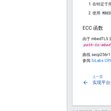
在特定于用
使用
MBED
ECC 函数
由于 mbedT
path-to-mbed
曲线 secp256r
参阅
SiLabs C
上一页
arrow_back
实现平台抽