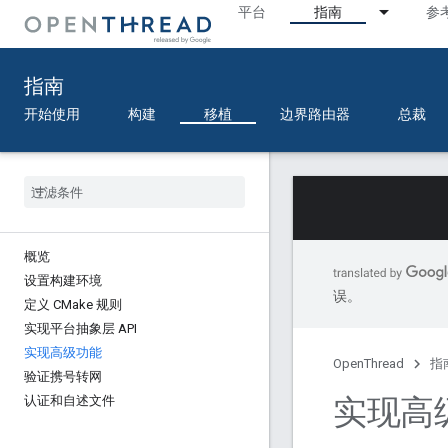
平台
指南
参
指南
开始使用
构建
移植
边界路由器
总裁
概览
设置构建环境
误。
定义 CMake 规则
实现平台抽象层 API
实现高级功能
OpenThread
指
验证携号转网
实现高
认证和自述文件