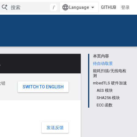
/
GITHUB
登录
本页内容
。
待自动取景
能耗扫描/无线电检
测
含错
mbedTLS 硬件加速
AES 模块
SHA256 模块
ECC 函数
发送反馈