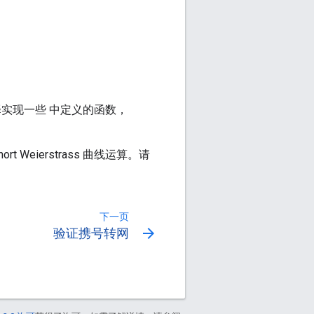
选择实现一些 中定义的函数，
t Weierstrass 曲线运算。请
下一页
arrow_forward
验证携号转网