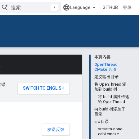
/
GITHUB
登录
本页内容
。
OpenThread
CMake 选项
定义输出目录
含错
将 OpenThread 添
加到 build 树
将 build 属性传递
给 OpenThread
向 build 树添加子
目录
src 目录
src/arm-none-
发送反馈
eabi.cmake