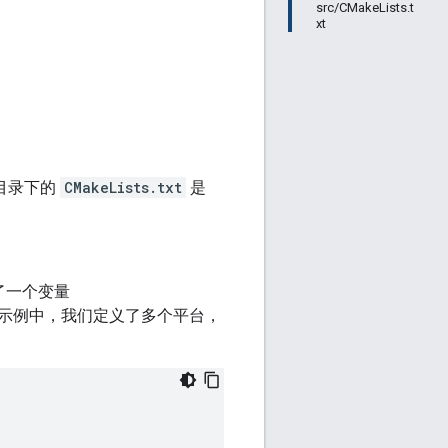
src/CMakeLists.t
xt
目录下的
CMakeLists.txt
是
。
了一个变量
示例中，我们定义了多个平台，