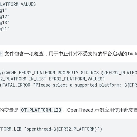
LATFORM_VALUES

g1"

g12"

g13"

g21"

t
文件包含一项检查，用于中止针对不受支持的平台启动的 buil
y(CACHE EFR32_PLATFORM PROPERTY STRINGS ${EFR32_PLATFO
2_PLATFORM IN_LIST EFR32_PLATFORM_VALUES)

(FATAL_ERROR "Please select a supported platform: ${EFR
的变量是
OT_PLATFORM_LIB
。OpenThread 示例应用使用