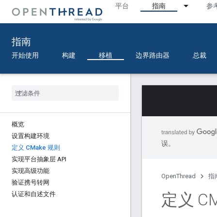
平台
指南
参
指南
开始使用
构建
移植
边界路由器
总裁
概览
设置构建环境
误。
定义 CMake 规则
实现平台抽象层 API
实现高级功能
OpenThread
指
验证携号转网
定义 CM
认证和自述文件