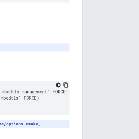
mbedtls management" FORCE)

mbedtls" FORCE)

ke/options.cmake
。