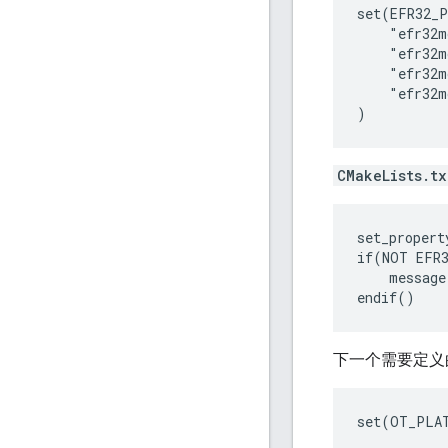
set(EFR32_P
    "efr32m
    "efr32m
    "efr32m
    "efr32m
CMakeLists.tx
set_propert
if(NOT EFR3
    message
下一个需要定义