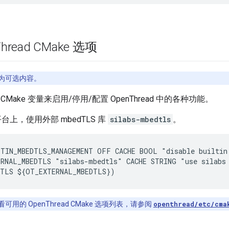
Thread CMake 选项
为可选内容。
Make 变量来启用/停用/配置 OpenThread 中的各种功能。
台上，使用外部 mbedTLS 库
silabs-mbedtls
。
TIN_MBEDTLS_MANAGEMENT OFF CACHE BOOL "disable builtin 
RNAL_MBEDTLS "silabs-mbedtls" CACHE STRING "use silabs 
可用的 OpenThread CMake 选项列表，请参阅
openthread/etc/cma