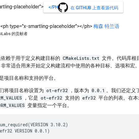
rtling-placeholder">
</PH>
在 GITHUB 上查看源代码
<ph type="x-smartling-placeholder">
</ph>
梅森
特兰语
SiLabs 的贡献者
系统依赖于用于定义构建目标的
CMakeLists.txt
文件。代码库根
的顶部，非常适合用来开始定义构建流程中使用的各种目标、选项和宏
是项目名称和支持的平台。
们将项目名称设置为
ot-efr32
，版本为
0.0.1
。我们还定义
RM_VALUES
，它是
ot-efr32
支持的
efr32
平台的列表。在本
ORM_VALUES
变量指定一个平台。
um_required(VERSION 3.10.2)

efr32 VERSION 0.0.1)
