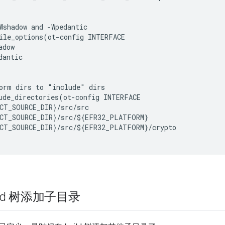
Wshadow and -Wpedantic

ile_options(ot-config INTERFACE

dow

antic

orm dirs to "include" dirs

ude_directories(ot-config INTERFACE

CT_SOURCE_DIR}/src/src

CT_SOURCE_DIR}/src/${EFR32_PLATFORM}

CT_SOURCE_DIR}/src/${EFR32_PLATFORM}/crypto

ild 树添加子目录