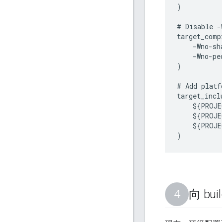
)

# Disable -
target_comp
    -Wno-sha
    -Wno-ped
)

# Add platf
target_incl
    ${PROJE
    ${PROJE
    ${PROJE
向 bu