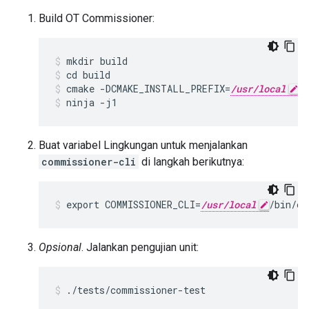
Build OT Commissioner:
mkdir build
cd build
cmake -DCMAKE_INSTALL_PREFIX=
/usr/local
 
ninja -j1
Buat variabel Lingkungan untuk menjalankan
commissioner-cli
di langkah berikutnya:
export COMMISSIONER_CLI=
/usr/local
/bin/co
Opsional
. Jalankan pengujian unit:
./tests/commissioner-test