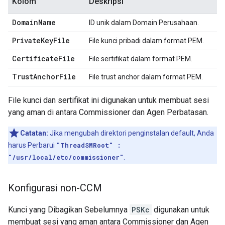
Kolom
Deskripsi
Domain
Name
ID unik dalam Domain Perusahaan.
Private
Key
File
File kunci pribadi dalam format PEM.
Certificate
File
File sertifikat dalam format PEM.
Trust
Anchor
File
File trust anchor dalam format PEM.
File kunci dan sertifikat ini digunakan untuk membuat sesi
yang aman di antara Commissioner dan Agen Perbatasan.
Catatan:
Jika mengubah direktori penginstalan default, Anda
harus Perbarui
"ThreadSMRoot" :
"/usr/local/etc/commissioner"
.
Konfigurasi non-CCM
Kunci yang Dibagikan Sebelumnya
PSKc
digunakan untuk
membuat sesi yang aman antara Commissioner dan Agen