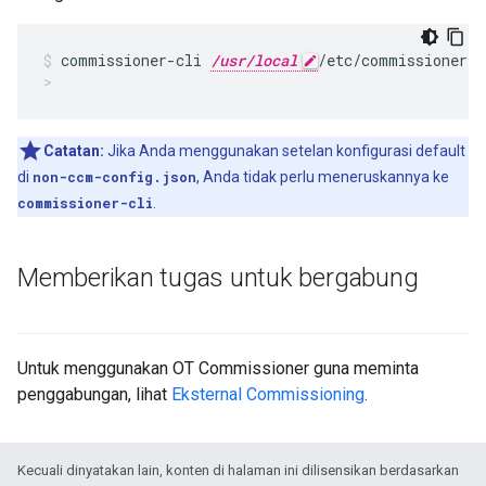
commissioner-cli 
/usr/local
/etc/commissioner/
c
Catatan:
Jika Anda menggunakan setelan konfigurasi default
di
non-ccm-config.json
, Anda tidak perlu meneruskannya ke
commissioner-cli
.
Memberikan tugas untuk bergabung
Untuk menggunakan OT Commissioner guna meminta
penggabungan, lihat
Eksternal Commissioning
.
Kecuali dinyatakan lain, konten di halaman ini dilisensikan berdasarkan