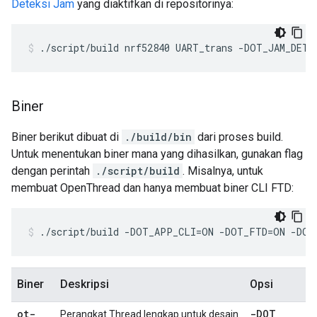
Deteksi Jam
yang diaktifkan di repositorinya:
./script/build nrf52840 UART_trans -DOT_JAM_DETE
Biner
Biner berikut dibuat di
./build/bin
dari proses build.
Untuk menentukan biner mana yang dihasilkan, gunakan flag
dengan perintah
./script/build
. Misalnya, untuk
membuat OpenThread dan hanya membuat biner CLI FTD:
./script/build -DOT_APP_CLI=ON -DOT_FTD=ON -DO
Biner
Deskripsi
Opsi
ot-
-DOT
_
Perangkat Thread lengkap untuk desain