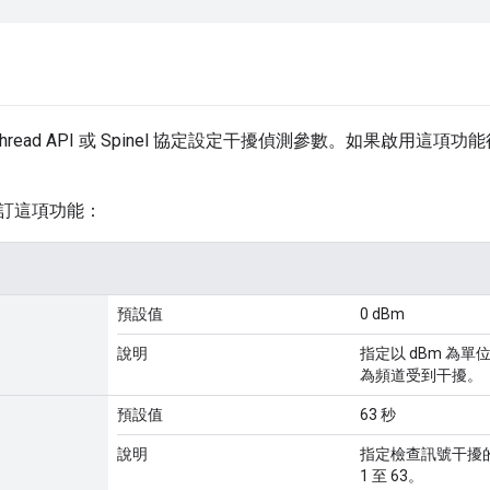
Thread API 或 Spinel 協定設定干擾偵測參數。如果啟用
訂這項功能：
預設值
0 dBm
說明
指定以 dBm 為單
為頻道受到干擾。
預設值
63 秒
說明
指定檢查訊號干擾的
1 至 63。