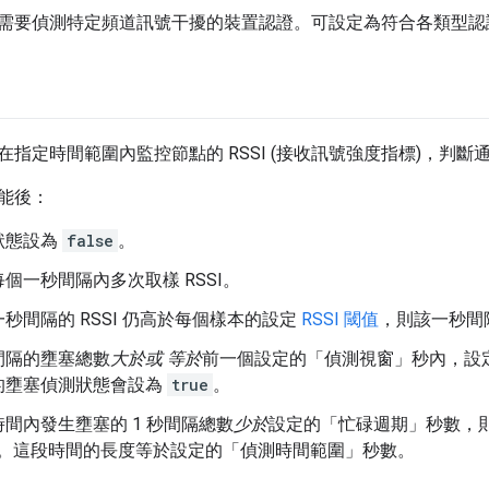
需要偵測特定頻道訊號干擾的裝置認證。可設定為符合各類型認
在指定時間範圍內監控節點的 RSSI (接收訊號強度指標)，判
能後：
狀態設為
false
。
個一秒間隔內多次取樣 RSSI。
秒間隔的 RSSI 仍高於每個樣本的設定
RSSI 閾值
，則該一秒間
間隔的壅塞總數
大於或
等於
前一個設定的「偵測視窗」
秒內，設
的壅塞偵測狀態會設為
true
。
間內發生壅塞的 1 秒間隔總數
少於
設定的「忙碌週期」
秒數，
。這段時間的長度等於設定的「偵測時間範圍」
秒數。