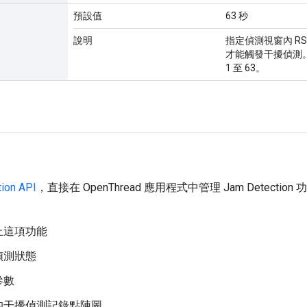
預設值
63 秒
說明
指定偵測視窗內 RSS
才能觸發干擾偵測
1 至 63。
ion API
，直接在 OpenThread 應用程式中管理 Jam Detection 
止這項功能
偵測狀態
參數
的干擾偵測記錄點陣圖