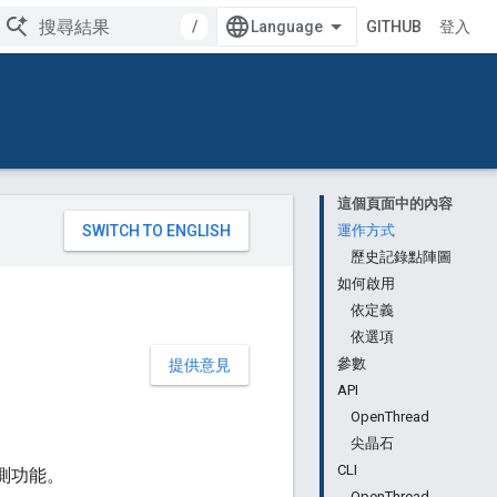
/
GITHUB
登入
這個頁面中的內容
。
運作方式
歷史記錄點陣圖
如何啟用
依定義
依選項
參數
提供意見
API
OpenThread
尖晶石
CLI
偵測功能。
OpenThread