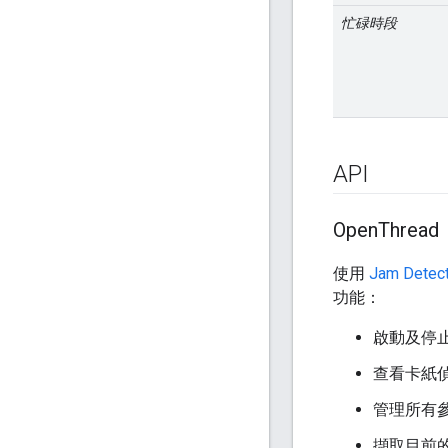
忙碌時段
API
Open
Thread
使用
Jam Detect
功能：
啟動及停
查看卡紙
管理所有
擷取目前