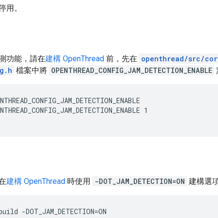
停用。
測功能，請在
建構 OpenThread
前，先在
openthread/src/co
g.h
檔案中將
OPENTHREAD_CONFIG_JAM_DETECTION_ENABLE
NTHREAD_CONFIG_JAM_DETECTION_ENABLE 1
在
建構 OpenThread
時使用
-DOT_JAM_DETECTION=ON
建構選
build -DOT_JAM_DETECTION=ON