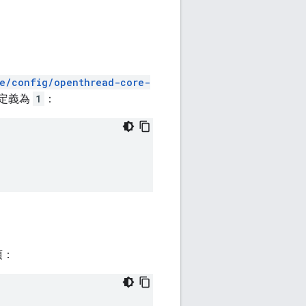
re/config/openthread-core-
定義為
1
：
項：