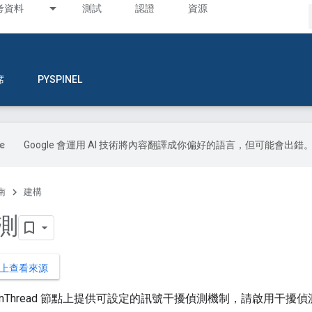
考資料
測試
認證
資源
席
PYSPINEL
Google 會運用 AI 技術將內容翻譯成你偏好的語言，但可能會出錯
南
建構
偵測
B 上查看來源
enThread 節點上提供可設定的訊號干擾偵測機制，請啟用干擾