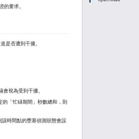
證的要求。
斷通道是否遭到干擾。
隔會視為受到干擾。
定的「忙碌期間」
秒數總和，則
則該時間點的壅塞偵測狀態會設