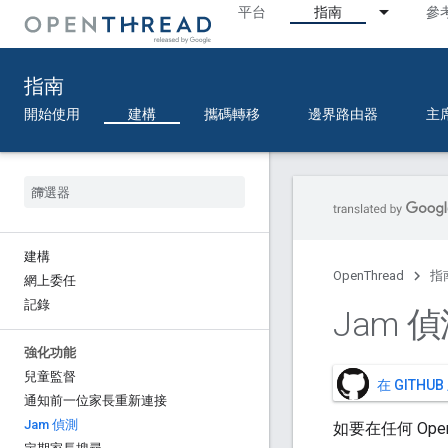
平台
指南
參
指南
開始使用
建構
攜碼轉移
邊界路由器
主
建構
OpenThread
指
網上委任
記錄
Jam 
強化功能
兒童監督
在 GITHU
通知前一位家長重新連接
Jam 偵測
如要在任何 Op