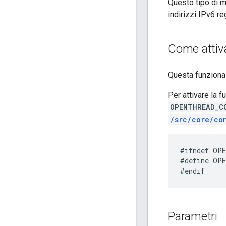
Questo tipo di m
indirizzi IPv6 re
Come attiv
Questa funzional
Per attivare la 
OPENTHREAD_C
/src/core/co
#define OPE
Parametri