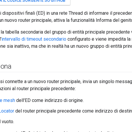
A IL CODICE SORGENTE SU GITHUB
 dispositivi finali (ED) in una rete Thread di informare il preced
 un nuovo router principale, attiva la funzionalità Informa del gen
la tabella secondaria del gruppo di entità principale precedente 
'
intervallo di timeout secondario
configurato e viene impedita la 
ene sia inattivo, ma che in realtà ha un nuovo gruppo di entità prin
iona
i connette a un nuovo router principale, invia un singolo messa
zioni al router principale precedente:
le mesh
dell'ED come indirizzo di origine.
Locator
del router principale precedente come indirizzo di desti
 vuoto.