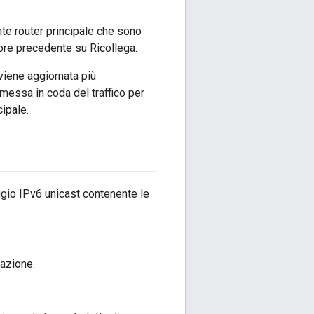
ente router principale che sono
itore precedente su Ricollega.
viene aggiornata più
messa in coda del traffico per
cipale.
ggio IPv6 unicast contenente le
nazione.