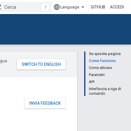
/
GITHUB
ACCEDI
Su questa pagina
ingua
Come funziona
Come attivare
Parametri
API
Interfaccia a riga di
comando
INVIA FEEDBACK