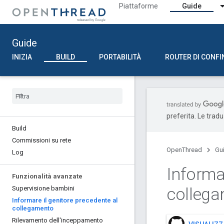
Piattaforme
Guide
Guide
INIZIA
BUILD
PORTABILITÀ
ROUTER DI CONFI
preferita. Le trad
Build
Commissioni su rete
OpenThread
Gu
Log
Informar
Funzionalità avanzate
colleg
Supervisione bambini
Informare il genitore precedente al
collegamento
Rilevamento dell'inceppamento