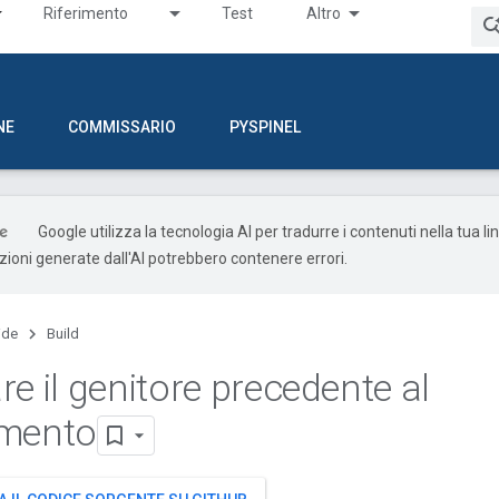
Riferimento
Test
Altro
NE
COMMISSARIO
PYSPINEL
Google utilizza la tecnologia AI per tradurre i contenuti nella tua l
uzioni generate dall'AI potrebbero contenere errori.
ide
Build
e il genitore precedente al
amento