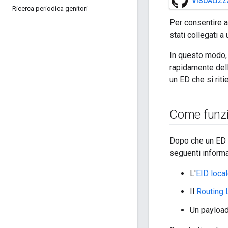
VISUALIZZ
Ricerca periodica genitori
Per consentire ai
stati collegati a
In questo modo, 
rapidamente dell
un ED che si riti
Come funz
Dopo che un ED s
seguenti informa
L'
EID loca
Il
Routing 
Un payload