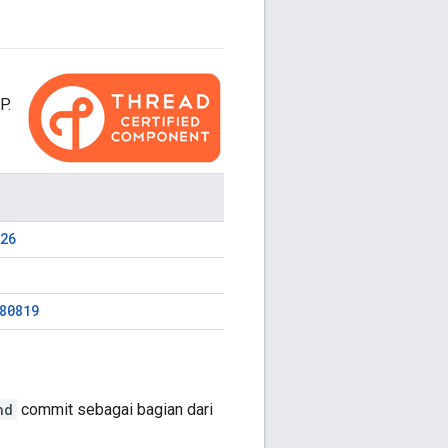
P.
26
80819
nd
commit sebagai bagian dari