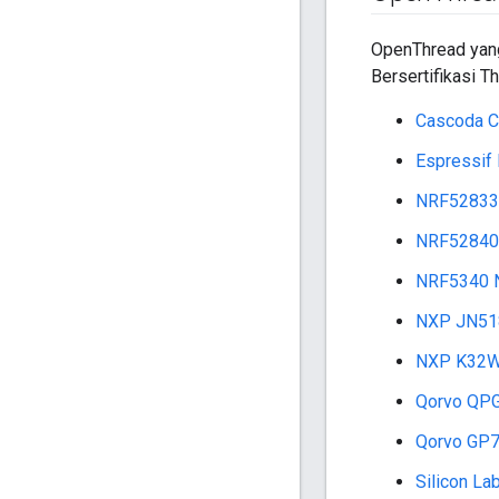
OpenThread yang 
Bersertifikasi Th
Cascoda 
Espressif
NRF52833 
NRF52840 
NRF5340 N
NXP JN51
NXP K32W
Qorvo QP
Qorvo GP
Silicon L