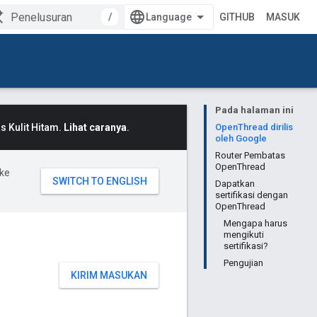
/
GITHUB
MASUK
Pada halaman ini
 Kulit Hitam.
Lihat caranya
.
OpenThread dirilis
oleh Google
Router Pembatas
OpenThread
ke
Dapatkan
sertifikasi dengan
OpenThread
Mengapa harus
mengikuti
sertifikasi?
Pengujian
KIRIM MASUKAN