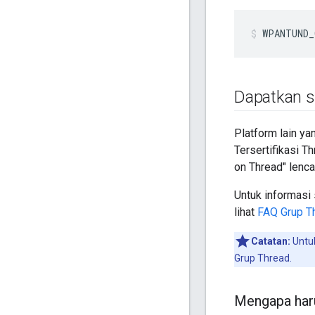
WPANTUND_
Dapatkan s
Platform lain y
Tersertifikasi T
on Thread" lenca
Untuk informasi
lihat
FAQ Grup T
Catatan:
Untuk
Grup Thread.
Mengapa haru