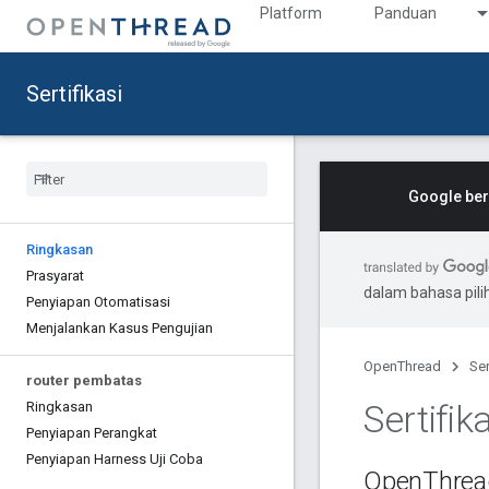
Platform
Panduan
Sertifikasi
Google ber
Ringkasan
Prasyarat
dalam bahasa pil
Penyiapan Otomatisasi
Menjalankan Kasus Pengujian
OpenThread
Ser
router pembatas
Sertifik
Ringkasan
Penyiapan Perangkat
Penyiapan Harness Uji Coba
Open
Thread