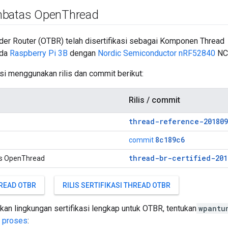
mbatas Open
Thread
er Router (OTBR) telah disertifikasi sebagai Komponen Thread
ada
Raspberry Pi 3B
dengan
Nordic Semiconductor nRF52840
NC
si menggunakan rilis dan commit berikut:
Rilis / commit
thread-reference-201809
8c189c6
commit
thread-br-certified-201
s OpenThread
HREAD OTBR
RILIS SERTIFIKASI THREAD OTBR
an lingkungan sertifikasi lengkap untuk OTBR, tentukan
wpantu
 proses
: