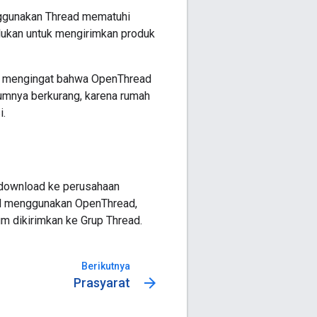
ggunakan Thread mematuhi
erlukan untuk mengirimkan produk
n, mengingat bahwa OpenThread
mumnya berkurang, karena rumah
i.
k download ke perusahaan
ead menggunakan OpenThread,
um dikirimkan ke Grup Thread.
Berikutnya
arrow_forward
Prasyarat