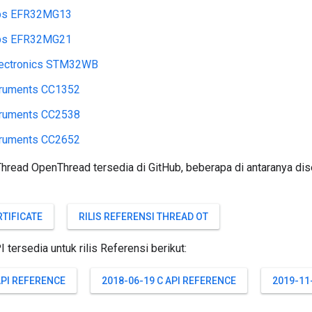
abs EFR32MG13
abs EFR32MG21
ectronics STM32WB
truments CC1352
truments CC2538
truments CC2652
 Thread OpenThread tersedia di GitHub, beberapa di antaranya di
RTIFICATE
RILIS REFERENSI THREAD OT
tersedia untuk rilis Referensi berikut:
API REFERENCE
2018-06-19 C API REFERENCE
2019-11