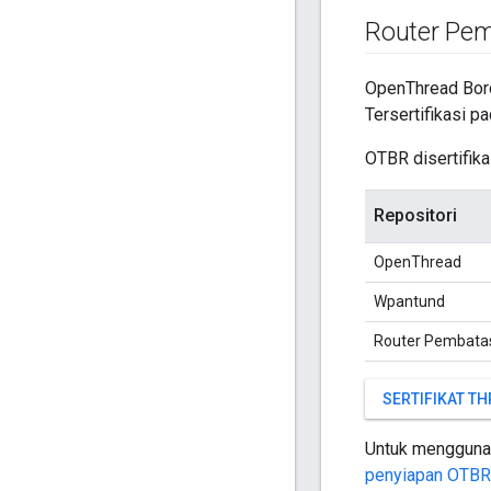
Router Pe
OpenThread Bord
Tersertifikasi p
OTBR disertifika
Repositori
OpenThread
Wpantund
Router Pembata
SERTIFIKAT T
Untuk menggunak
penyiapan OTBR