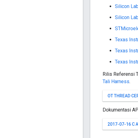
Silicon L
Silicon L
STMicroel
Texas Ins
Texas Ins
Texas Ins
Rilis Referensi
Tali Harness
.
OT THREAD CE
Dokumentasi API 
2017-07-16 C 