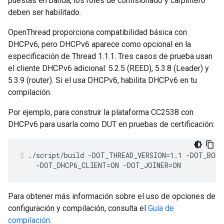
puestas en banda, los roles de comisionado y carpintero
deben ser habilitado.
OpenThread proporciona compatibilidad básica con
DHCPv6, pero DHCPv6 aparece como opcional en la
especificación de Thread 1.1.1. Tres casos de prueba usan
el cliente DHCPv6 adicional: 5.2.5 (REED), 5.3.8 (Leader) y
5.3.9 (router). Si el usa DHCPv6, habilita DHCPv6 en tu
compilación.
Por ejemplo, para construir la plataforma CC2538 con
DHCPv6 para usarla como DUT en pruebas de certificación:
./script/build -DOT_THREAD_VERSION=1.1 -DOT_BOR
    -DOT_DHCP6_CLIENT=ON -DOT_JOINER=ON
Para obtener más información sobre el uso de opciones de
configuración y compilación, consulta el
Guía de
compilación
.