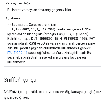
Varsayılan değer
Bu işaret, varsayılan davranışı geçersiz kılar.
Açıklama
--tap
işareti, Çerçeve biçimi için
DLT_IEEE802_15_4_TAP(283)
, meta veri içeren TLV'ler
içeren sözde bir başlıkla (örneğin, FCS, RSSI, LQI, Kanal).
DLT_IEEE802_15_4_WITHFCS(195)
Belirtilmemişse
, PHY
sonrasında ek RSSI ve LQI ile varsayılan olarak çerçeve içine
alın. Bu işareti aşağıdaki durumlarda kullanmanız gerekir:
ITU-T CRC-16
seçeneği Wireshark'ta etkinleştirilmiştir. Bu
seçenek etkinleştirilmezse kullanıyorsanız bu bayrağı
kullanmayın.
Sniffer'ı çalıştır
NCP'niz için spesifik cihaz yolunu ve Algılamaya çalıştığınız
iş parçacığı ağı.