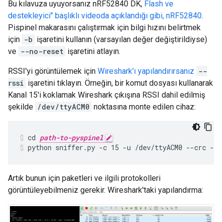
Bu kılavuza uyuyorsanız nRF52840 DK,
Flash ve
destekleyici" başlıklı videoda açıklandığı gibi, nRF52840
.
Pispinel makarasını çalıştırmak için bilgi hızını belirtmek
için
-b
işaretini kullanın (varsayılan değer değiştirildiyse)
ve
--no-reset
işaretini atlayın.
RSSI'yi görüntülemek için
Wireshark'ı yapılandırırsanız
--
rssi
işaretini tıklayın. Örneğin, bir komut dosyası kullanarak
Kanal 15'i koklamak Wireshark çıkışına RSSI dahil edilmiş
şekilde
/dev/ttyACM0
noktasına monte edilen cihaz:
cd 
path-to-pyspinel
python sniffer.py -c 15 -u /dev/ttyACM0 --crc --
Artık bunun için paketleri ve ilgili protokolleri
görüntüleyebilmeniz gerekir. Wireshark'taki yapılandırma: