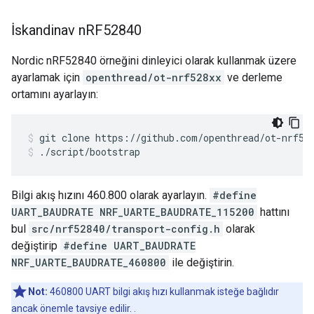
İskandinav n
RF52840
Nordic nRF52840 örneğini dinleyici olarak kullanmak üzere
ayarlamak için
openthread/ot-nrf528xx
ve derleme
ortamını ayarlayın:
git clone https://github.com/openthread/ot-nrf52
./script/bootstrap
Bilgi akış hızını 460.800 olarak ayarlayın.
#define
UART_BAUDRATE NRF_UARTE_BAUDRATE_115200
hattını
bul
src/nrf52840/transport-config.h
olarak
değiştirip
#define UART_BAUDRATE
NRF_UARTE_BAUDRATE_460800
ile değiştirin.
Not:
460800 UART bilgi akış hızı kullanmak isteğe bağlıdır
ancak önemle tavsiye edilir. .