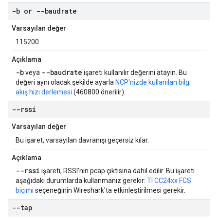
-b or --baudrate
Varsayılan değer
115200
Açıklama
-b
--baudrate
veya
işareti kullanılır değerini atayın. Bu
değeri aynı olacak şekilde ayarla
NCP'nizde kullanılan bilgi
akış hızı derlemesi
(460800 önerilir).
--rssi
Varsayılan değer
Bu işaret, varsayılan davranışı geçersiz kılar.
Açıklama
--rssi
işareti, RSSI'nin pcap çıktısına dahil edilir. Bu işareti
aşağıdaki durumlarda kullanmanız gerekir:
TI CC24xx FCS
biçimi
seçeneğinin Wireshark'ta etkinleştirilmesi gerekir.
--tap