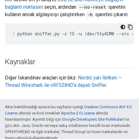
bağlantı noktasını
seçin, ardından
--no-reset
işaretini
kullanın ancak algılayıcıyı çalıştırırken
-b
işaretini çıkarın:
python sniffer.py -c 15 -u /dev/ttyACM0 --crc --
Kaynaklar
Diğer İskandinav araçları için bkz.
Nordic yarı İletken —
Thread Wireshark ile nRF52840'a dayalı Sniffer
.
Aksi belirtilmediği sürece bu sayfanın içeriği
Creative Commons Atıf 4.0
Lisansı
altında ve kod örnekleri
Apache 2.0 Lisansı
altında
lisanslanmıştır. Ayrıntılı bilgi için
Google Developers Site Politikaları
'na
göz atın. Java, Oracle ve/veya satış ortaklarının tescilli ticari markasıdır.
OPENTHREAD ve ilgili markalar, Thread Group'un ticari markalarıdır ve
lisans altında kullanılmaktadır.