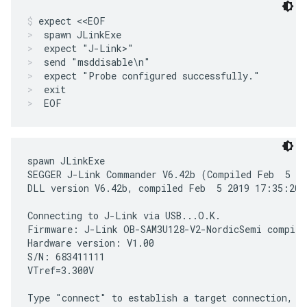
expect <<EOF
spawn JLinkExe
expect "J-Link>"
send "msddisable\n"
expect "Probe configured successfully."
exit
EOF
spawn JLinkExe

SEGGER J-Link Commander V6.42b (Compiled Feb  5 20
DLL version V6.42b, compiled Feb  5 2019 17:35:20

Connecting to J-Link via USB...O.K.

Firmware: J-Link OB-SAM3U128-V2-NordicSemi compile
Hardware version: V1.00

S/N: 683411111

VTref=3.300V

Type "connect" to establish a target connection, '?