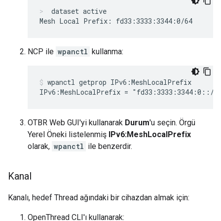
dataset active
NCP ile
wpanctl
kullanma:
wpanctl getprop IPv6:MeshLocalPrefix
OTBR Web GUI'yi kullanarak
Durum
'u seçin. Örgü
Yerel Öneki listelenmiş
IPv6:MeshLocalPrefix
olarak,
wpanctl
ile benzerdir.
Kanal
Kanalı, hedef Thread ağındaki bir cihazdan almak için:
OpenThread CLI'ı kullanarak: