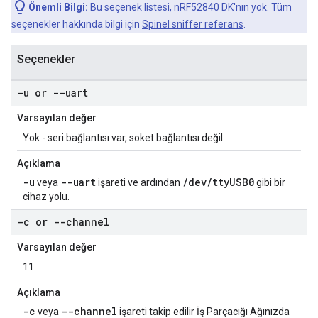
Önemli Bilgi:
Bu seçenek listesi, nRF52840 DK'nın yok. Tüm
seçenekler hakkında bilgi için
Spinel sniffer referans
.
Seçenekler
-u or --uart
Varsayılan değer
Yok - seri bağlantısı var, soket bağlantısı değil.
Açıklama
-u
--uart
/dev/ttyUSB0
veya
işareti ve ardından
gibi bir
cihaz yolu.
-c or --channel
Varsayılan değer
11
Açıklama
-c
--channel
veya
işareti takip edilir İş Parçacığı Ağınızda