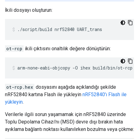
İkili dosyayı oluşturun:
./script/build nrf52840 UART_trans
ot-rcp
ikili çıktısını onaltılık değere dönüştürün:
arm-none-eabi-objcopy -O ihex build/bin/ot-rcp o
ot-rcp.hex
dosyasını aşağıda açıklandığı şekilde
nRF52840 kartına Flash ile yükleyin
nRF52840'ı Flash ile
yükleyin
.
Verilerle ilgili sorun yaşamamak için nRF52840 üzerinde
Toplu Depolama Cihazı'nı (MSD) devre dışı bırakın hata
ayıklama bağlantı noktası kullanılırken bozulma veya çökme: