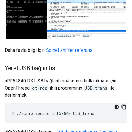
Daha fazla bilgi için
Spinel sniffer referans
: .
Yerel USB bağlantısı
nRF52840 DK USB bağlantı noktasının kullanılması için
OpenThread
ot-rcp
ikili programının
USB_trans
ile
derlenmek:
./script/build nrf52840 USB_trans
nRF52840 DK'yı tarayın,
USB ile ana makineye bağlayın