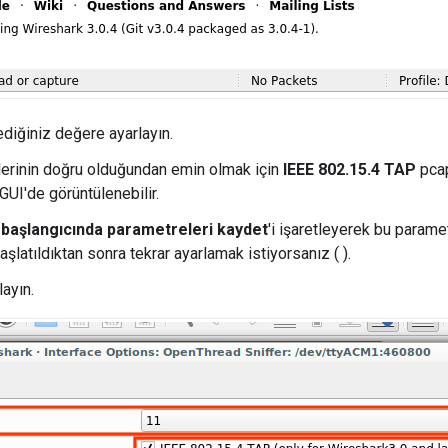
tediğiniz değere ayarlayın.
ilerinin doğru olduğundan emin olmak için
IEEE 802.15.4 TAP
pcap
GUI'de görüntülenebilir.
başlangıcında parametreleri kaydet
'i işaretleyerek bu parame
aşlatıldıktan sonra tekrar ayarlamak istiyorsanız ( ).
klayın.