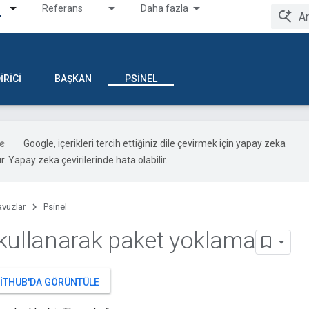
Referans
Daha fazla
IRICI
BAŞKAN
PSINEL
Google, içerikleri tercih ettiğiniz dile çevirmek için yapay zeka
ır. Yapay zeka çevirilerinde hata olabilir.
avuzlar
Psinel
kullanarak paket yoklama
GITHUB'DA GÖRÜNTÜLE