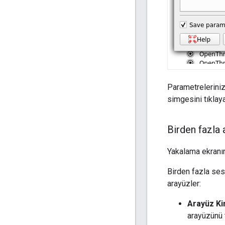
Parametrelerini
simgesini tıklaya
Birden fazla
Yakalama ekranın
Birden fazla ses
arayüzler:
Arayüz Ki
arayüzünü