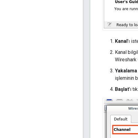
Kanal
'ı is
Kanal bilg
Wireshark 
Yakalama 
işleminin b
Başlat
'ı tı