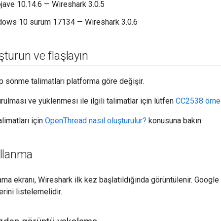
ave 10.14.6 — Wireshark 3.0.5
ndows 10 sürüm 17134 — Wireshark 3.0.6
uşturun ve flaşlayın
 sönme talimatları platforma göre değişir.
ulması ve yüklenmesi ile ilgili talimatlar için lütfen
CC2538 örn
limatları için
OpenThread nasıl oluşturulur?
konusuna bakın.
llanma
ma ekranı, Wireshark ilk kez başlatıldığında görüntülenir. Googl
ini listelemelidir.