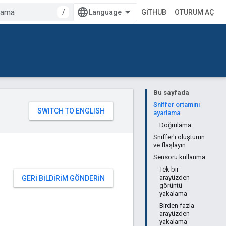
/
GITHUB
OTURUM AÇ
Bu sayfada
Sniffer ortamını
ayarlama
Doğrulama
Sniffer'ı oluşturun
ve flaşlayın
Sensörü kullanma
Tek bir
arayüzden
GERI BILDIRIM GÖNDERIN
görüntü
yakalama
Birden fazla
arayüzden
yakalama