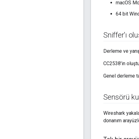
macOS Moj
64 bit Wi
Sniffer'ı ol
Derleme ve yanıp
CC2538'in oluştur
Genel derleme ta
Sensörü ku
Wireshark yakala
donanım arayüzler