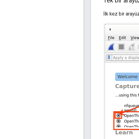
Tek bir aray
İlk kez bir aray