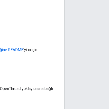
eğine README
'yi seçin.
e OpenThread yoklayıcısına bağlı