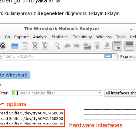
üzden görüntü yakalama
üzü kullanıyorsanız
Seçenekler
düğmesini tıklayın tıklayın: