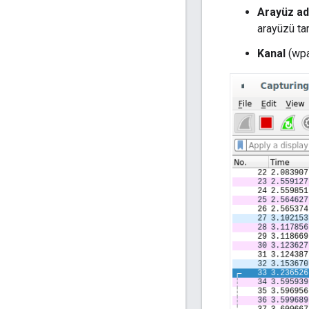
Arayüz ad
arayüzü ta
Kanal
(wpa