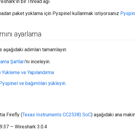
eshark'ın bir Thread ağı.
madan paket yoklama için Pyspinel kullanmak istiyorsanız
Pyspin
amını ayarlama
 aşağıdaki adımları tamamlayın:
lama Şartları
'nı inceleyin.
ı Yükleme ve Yapılandırma
Pyspinel ve bağımlıları yükleyin
.
ia Firefly (
Texas Instruments CC2538) SoC
) aşağıdaki ana maki
9.37 — Wireshark 3.0.4