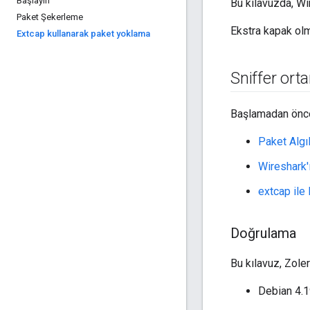
Başlayın
Bu kılavuzda, Wir
Paket Şekerleme
Ekstra kapak ol
Extcap kullanarak paket yoklama
Sniffer ort
Başlamadan önce
Paket Algı
Wireshark'
extcap ile 
Doğrulama
Bu kılavuz, Zolert
Debian 4.1