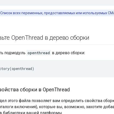
Список всех переменных, предоставляемых или используемых CMa
ьте Open
Thread в дерево сборки
ть подмодуль
openthread
в дерево сборки:
войства сборки в Open
Thread
ел этого файла позволяет вам определить свойства сборк
аталоги включения), которые вы, возможно, захотите доба
в библиотеки вашей платформы.