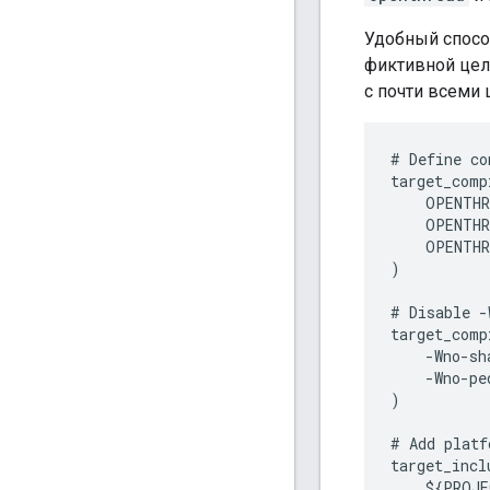
Удобный спосо
фиктивной цел
с почти всеми
# Define co
target_comp
    OPENTHR
    OPENTHR
    OPENTHR
)

# Disable -
target_comp
    -Wno-sha
    -Wno-ped
)

# Add platf
target_incl
    ${PROJE