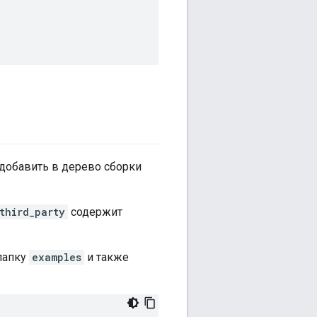
 добавить в дерево сборки
third_party
содержит
папку
examples
и также