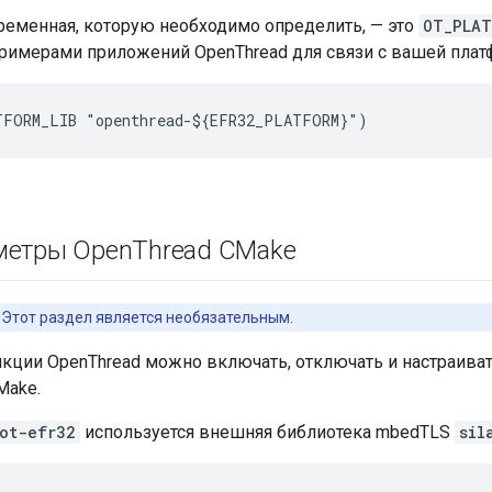
еменная, которую необходимо определить, — это
OT_PLAT
примерами приложений OpenThread для связи с вашей плат
етры Open
Thread CMake
Этот раздел является необязательным.
кции OpenThread можно включать, отключать и настраива
Make.
ot-efr32
используется внешняя библиотека mbedTLS
sil