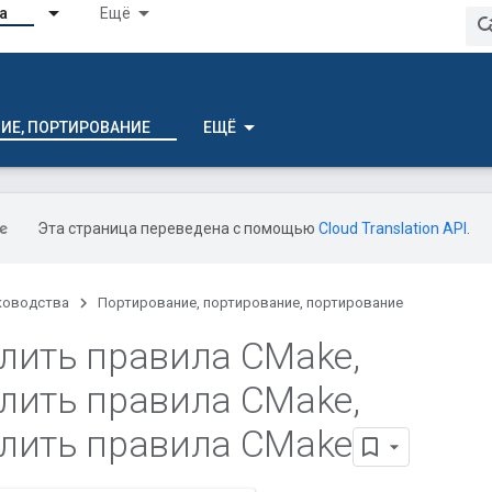
а
Ещё
ИЕ, ПОРТИРОВАНИЕ
ЕЩЁ
Эта страница переведена с помощью
Cloud Translation API
.
ководства
Портирование, портирование, портирование
лить правила CMake
,
лить правила CMake
,
лить правила CMake