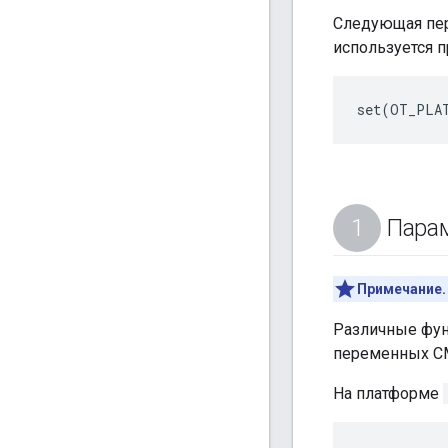
Следующая пер
используется 
Парам
Примечание.
Различные фун
переменных C
На платформе