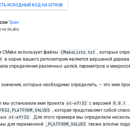
ТЬ ИСХОДНЫЙ КОД НА GITHUB
сон
Тран
 из SiLabs
и CMake использует файлы
CMakeLists.txt
, которые опре
t
в корне вашего репозитория является вершиной дерева
чала определения различных целей, параметров и макросо
значения, которые необходимо определить, — это имя пр
е мы установили имя проекта
ot-efr32
с версией
0.0.1
.
FR32_PLATFORM_VALUES
, которая представляет собой спи
мых
ot-efr32
. Для этого примера мы определили несколь
рмы для переменной
_PLATFORM_VALUES
также вполне подо