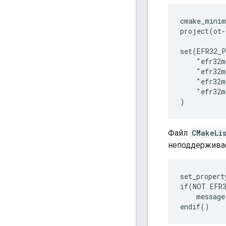
cmake_minim
project(ot-
set(EFR32_P
    "efr32m
    "efr32m
    "efr32m
    "efr32m
Файл
CMakeLis
неподдержива
set_propert
if(NOT EFR3
    message