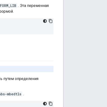
FORM_LIB
. Эта переменная
формой.
ть путем определения
abs-mbedtls
.