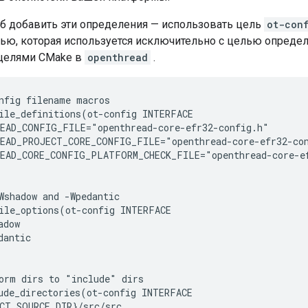
б добавить эти определения — использовать цель
ot-con
ью, которая используется исключительно с целью определ
 целями CMake в
openthread
.
nfig filename macros

ile_definitions(ot-config INTERFACE

EAD_CONFIG_FILE="openthread-core-efr32-config.h"

EAD_PROJECT_CORE_CONFIG_FILE="openthread-core-efr32-con
EAD_CORE_CONFIG_PLATFORM_CHECK_FILE="openthread-core-ef
Wshadow and -Wpedantic

ile_options(ot-config INTERFACE

dow

antic

orm dirs to "include" dirs

ude_directories(ot-config INTERFACE

CT_SOURCE_DIR}/src/src
