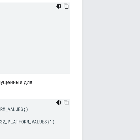
апущенные для
RM_VALUES})

32_PLATFORM_VALUES}")
