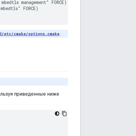
mbedtls management" FORCE)

mbedtls" FORCE)

d/etc/cmake/options.cmake
.
ользуя приведенные ниже