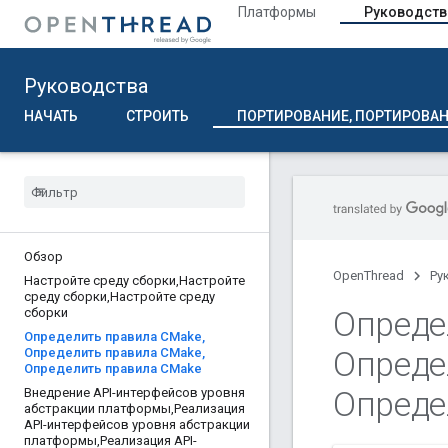
Платформы
Руководств
Руководства
НАЧАТЬ
СТРОИТЬ
ПОРТИРОВАНИЕ, ПОРТИРОВАН
Обзор
OpenThread
Ру
Настройте среду сборки
,
Настройте
среду сборки
,
Настройте среду
Опреде
сборки
Определить правила CMake
,
Опреде
Определить правила CMake
,
Определить правила CMake
Опреде
Внедрение API-интерфейсов уровня
абстракции платформы
,
Реализация
API-интерфейсов уровня абстракции
платформы
,
Реализация API-