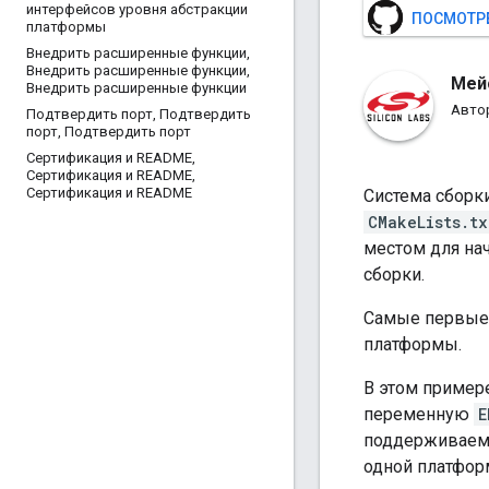
интерфейсов уровня абстракции
ПОСМОТРЕ
платформы
Внедрить расширенные функции
,
Внедрить расширенные функции
,
Мей
Внедрить расширенные функции
Автор
Подтвердить порт
,
Подтвердить
порт
,
Подтвердить порт
Сертификация и README
,
Сертификация и README
,
Сертификация и README
Система сборк
CMakeLists.tx
местом для на
сборки.
Самые первые 
платформы.
В этом пример
переменную
E
поддерживае
одной платфо