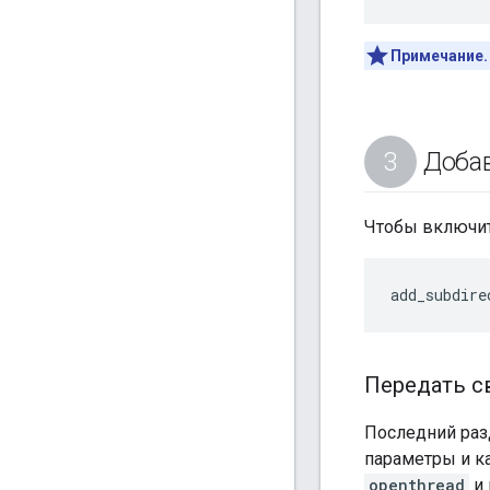
Примечание.
Добав
Чтобы включи
Передать с
Последний разд
параметры и к
openthread
и 