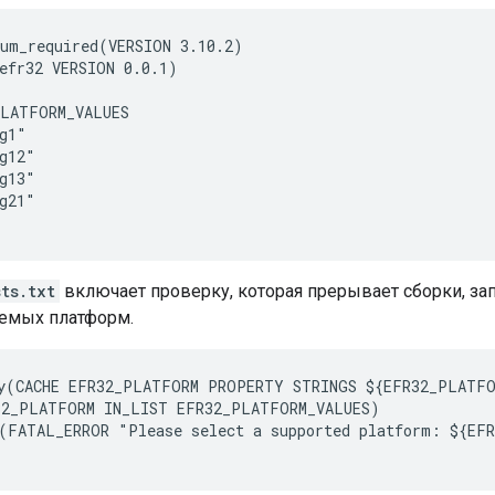
um_required(VERSION 3.10.2)

efr32 VERSION 0.0.1)

LATFORM_VALUES

g1"

g12"

g13"

g21"

ts.txt
включает проверку, которая прерывает сборки, з
емых платформ.
y(CACHE EFR32_PLATFORM PROPERTY STRINGS ${EFR32_PLATFO
2_PLATFORM IN_LIST EFR32_PLATFORM_VALUES)

(FATAL_ERROR "Please select a supported platform: ${EFR