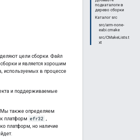
подкаталоги в
дерево сборки
Каталог src
src/arm-none-
eabi.cmake
src/CMakeLists.t
xt
деляют цели сборки. Файл
 сборки и является хорошим
в, используемых в процессе
оекта и поддерживаемые
 Мы также определяем
сок платформ
efr32
,
ко платформ, но наличие
йдет.