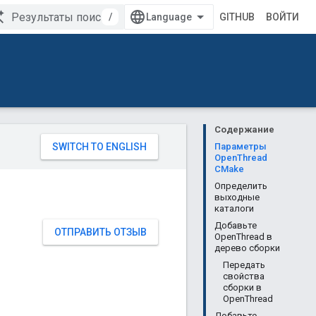
/
GITHUB
ВОЙТИ
Содержание
Параметры
OpenThread
CMake
Определить
выходные
каталоги
Добавьте
ОТПРАВИТЬ ОТЗЫВ
OpenThread в
дерево сборки
Передать
свойства
сборки в
OpenThread
Добавьте