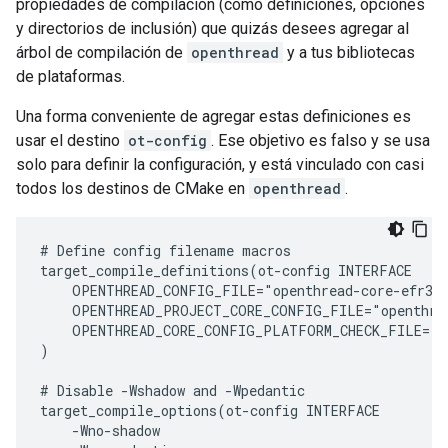
propiedades de compilación (como definiciones, opciones
y directorios de inclusión) que quizás desees agregar al
árbol de compilación de
openthread
y a tus bibliotecas
de plataformas.
Una forma conveniente de agregar estas definiciones es
usar el destino
ot-config
. Ese objetivo es falso y se usa
solo para definir la configuración, y está vinculado con casi
todos los destinos de CMake en
openthread
.
# Define config filename macros

target_compile_definitions(ot-config INTERFACE

    OPENTHREAD_CONFIG_FILE="openthread-core-efr32-
    OPENTHREAD_PROJECT_CORE_CONFIG_FILE="openthrea
    OPENTHREAD_CORE_CONFIG_PLATFORM_CHECK_FILE="op
)

# Disable -Wshadow and -Wpedantic

target_compile_options(ot-config INTERFACE

    -Wno-shadow
