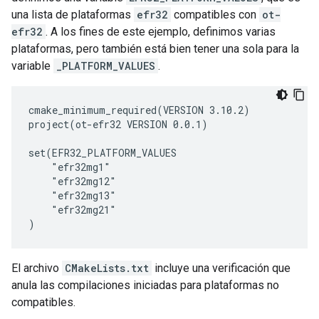
una lista de plataformas
efr32
compatibles con
ot-
efr32
. A los fines de este ejemplo, definimos varias
plataformas, pero también está bien tener una sola para la
variable
_PLATFORM_VALUES
.
cmake_minimum_required(VERSION 3.10.2)

project(ot-efr32 VERSION 0.0.1)

set(EFR32_PLATFORM_VALUES

    "efr32mg1"

    "efr32mg12"

    "efr32mg13"

    "efr32mg21"

El archivo
CMakeLists.txt
incluye una verificación que
anula las compilaciones iniciadas para plataformas no
compatibles.