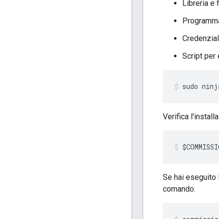
Libreria e
Programma 
Credenziali
Script per
sudo ninj
Verifica l'instal
$COMMISSI
Se hai eseguito l
comando.