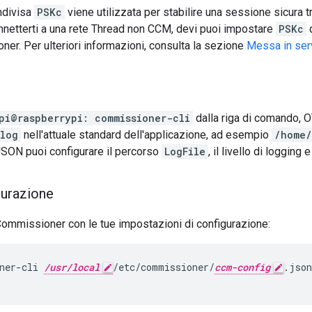
ndivisa
PSKc
viene utilizzata per stabilire una sessione sicura
onnetterti a una rete Thread non CCM, devi puoi impostare
PSKc
d
er. Per ulteriori informazioni, consulta la sezione
Messa in ser
pi@raspberrypi: commissioner-cli
dalla riga di comando, 
.log
nell'attuale standard dell'applicazione, ad esempio
/home/
JSON puoi configurare il percorso
LogFile
, il livello di logging 
gurazione
ommissioner con le tue impostazioni di configurazione:
ner-cli 
/usr/local
/etc/commissioner/
ccm-config
.json