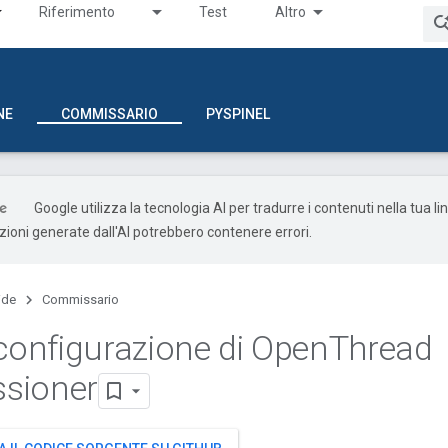
Riferimento
Test
Altro
NE
COMMISSARIO
PYSPINEL
Google utilizza la tecnologia AI per tradurre i contenuti nella tua l
uzioni generate dall'AI potrebbero contenere errori.
ide
Commissario
 configurazione di Open
Thread
sioner