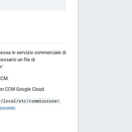
messa in servizio commerciale di
ssario un file di
r:
 CCM.
d non CCM Google Cloud.
r/local/etc/commissioner
.
ssioner
.