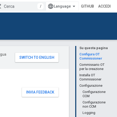
/
GITHUB
ACCEDI
Su questa pagina
ingua
Configura OT
Commissioner
Commissario OT
per la creazione
Installa OT
Commissioner
Configurazione
Configurazione
INVIA FEEDBACK
CCM
Configurazione
non CCM
Logging