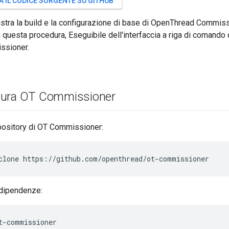
A IL CODICE SORGENTE SU GITHUB
ustra la build e la configurazione di base di OpenThread Commis
 questa procedura, Eseguibile dell'interfaccia a riga di comando
ssioner.
gura OT Commissioner
epository di OT Commissioner:
clone https://github.com/openthread/ot-commissioner
e dipendenze:
t-commissioner