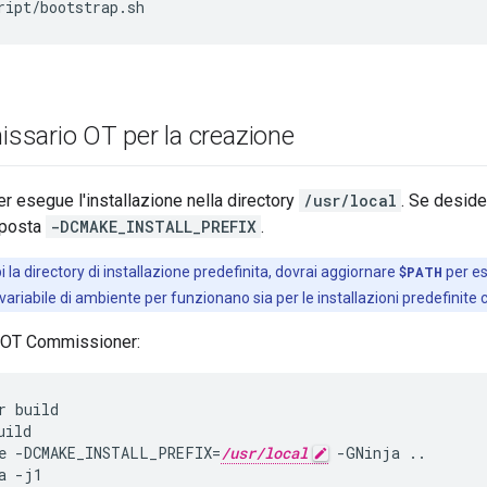
ript/bootstrap.sh
sario OT per la creazione
 esegue l'installazione nella directory
/usr/local
. Se deside
mposta
-DCMAKE_INSTALL_PREFIX
.
 la directory di installazione predefinita, dovrai aggiornare
$PATH
per e
 variabile di ambiente per funzionano sia per le installazioni predefinite
 OT Commissioner:
r build
uild
e -DCMAKE_INSTALL_PREFIX=
/usr/local
 -GNinja ..
a -j1