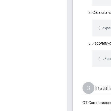
Crea una v
expo
Facoltativ
./te
Instal
OT Commissioner 