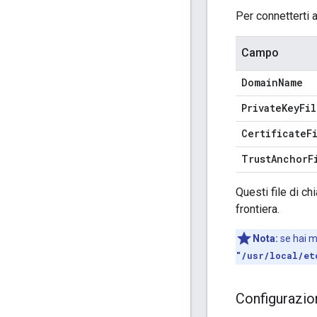
Per connetterti 
Campo
Domain
Name
Private
Key
Fil
Certificate
F
Trust
Anchor
F
Questi file di ch
frontiera.
Nota:
se hai mo
"/usr/local/et
Configurazi