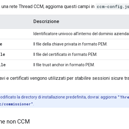
a una rete Thread CCM, aggiorna questi campi in
ccm-config.j
Descrizione
Identificatore univoco all'interno del dominio azienda
e
Il file della chiave privata in formato PEM.
ile
Il file del certificato in formato PEM.
ile
Il file trust anchor in formato PEM.
iavi e certificati vengono utilizzati per stabilire sessioni sicure t
dificato la directory di installazione predefinita, dovrai: aggiorna
"Thr
c/commissioner"
.
one non CCM