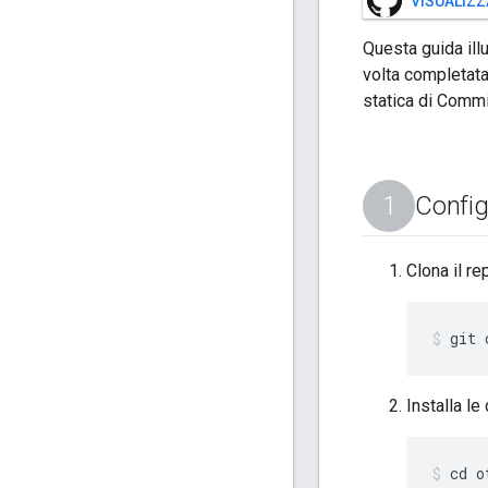
VISUALIZZ
Questa guida ill
volta completata
statica di Commi
Confi
Clona il r
git 
Installa l
cd o