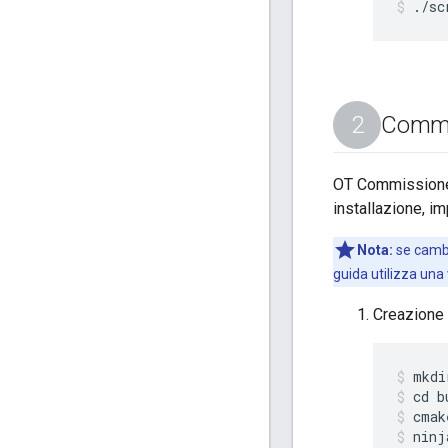
./sc
Commis
OT Commissioner
installazione, i
Nota:
se cambi
guida utilizza una
Creazione
mkdi
cd b
cmak
ninj