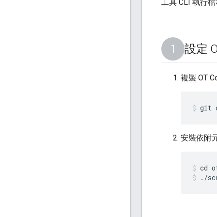
工具 CLI 執行檔
設定 
複製 OT C
git 
安裝依附
cd o
./sc