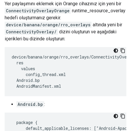
Yer paylaşımını eklemek için Orange cihazınız için yeni bir
ConnectivityOverlayOrange
runtime_resource_overlay
hedefi oluşturmanız gerekir.
device/banana/orange/rro_overlays
altında yeni bir
ConnectivityOverlay/
dizini oluşturun ve aşağıdaki
içerikleri bu dizinde oluşturun:
device/banana/orange/rro_overlays/ConnectivityOverl
  res

    values

      config_thread.xml

  Android.bp

  AndroidManifest.xml
Android.bp
:
  package {

      default_applicable_licenses: ["Android-Apache