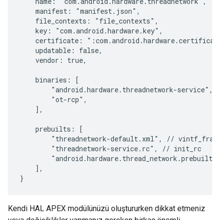
    name: "com.android.hardware.threadnetwork",

    manifest: "manifest.json",

    file_contexts: "file_contexts",

    key: "com.android.hardware.key",

    certificate: ":com.android.hardware.certificate
    updatable: false,

    vendor: true,

    binaries: [

        "android.hardware.threadnetwork-service",

        "ot-rcp",

    ],

    prebuilts: [

        "threadnetwork-default.xml", // vintf_fragm
        "threadnetwork-service.rc", // init_rc

        "android.hardware.thread_network.prebuilt.x
    ],

}
Kendi HAL APEX modülünüzü oluştururken dikkat etmeniz