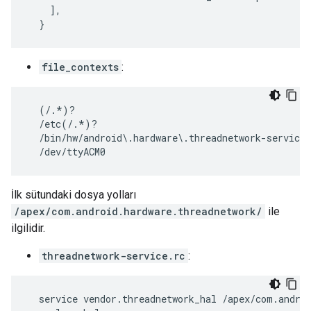
    ],

  }
file_contexts
:
  (/.*)?                                           
  /etc(/.*)?                                       
  /bin/hw/android\.hardware\.threadnetwork-service 
  /dev/ttyACM0                                    
İlk sütundaki dosya yolları
/apex/com.android.hardware.threadnetwork/
ile
ilgilidir.
threadnetwork-service.rc
:
  service vendor.threadnetwork_hal /apex/com.androi