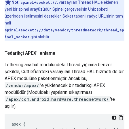
Not:
spinel+socket://
, varsayılan Thread HAL'e eklenen
yeni bir spinel arayüzüdür. Spinel çerçevesinin Unix soketi
üzerinden iletilmesini destekler. Soket tabanlı radyo URL'sinin tam
hali
spinel+socket:///data/vendor/threadnetwork/thread_sp
inel_socket
gibi olabilir.
Tedarikçi APEX'i anlama
Tethering ana hat modülündeki Thread yığınına benzer
şekilde, Cuttlefish'teki varsayılan Thread HAL hizmeti de bir
APEX modülüne paketlenmiştir. Ancak bu,
/vendor/apex/
'e yüklenecek bir tedarikçi APEX
modülüdür (Modüldeki yapıların sıkıştırması
/apex/com.android.hardware.threadnetwork/
'te
açılır).
apex {
