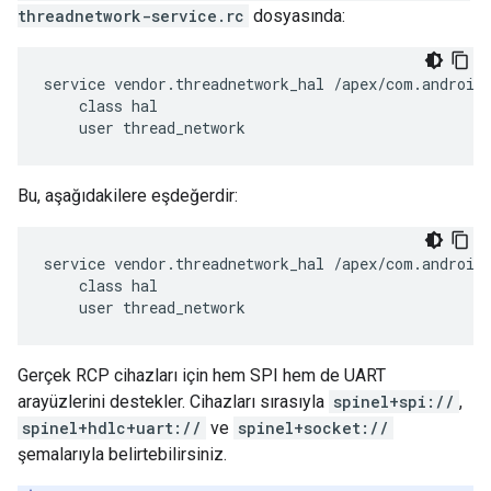
threadnetwork-service.rc
dosyasında:
service vendor.threadnetwork_hal /apex/com.android.
    class hal

    user thread_network
Bu, aşağıdakilere eşdeğerdir:
service vendor.threadnetwork_hal /apex/com.android.
    class hal

    user thread_network
Gerçek RCP cihazları için hem SPI hem de UART
arayüzlerini destekler. Cihazları sırasıyla
spinel+spi://
,
spinel+hdlc+uart://
ve
spinel+socket://
şemalarıyla belirtebilirsiniz.