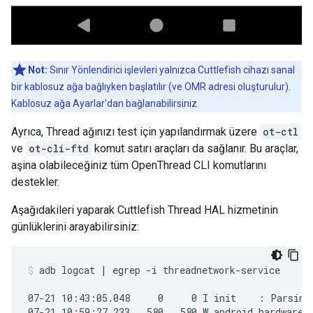
Not:
Sınır Yönlendirici işlevleri yalnızca Cuttlefish cihazı sanal
bir kablosuz ağa bağlıyken başlatılır (ve OMR adresi oluşturulur).
Kablosuz ağa Ayarlar'dan bağlanabilirsiniz.
Ayrıca, Thread ağınızı test için yapılandırmak üzere
ot-ctl
ve
ot-cli-ftd
komut satırı araçları da sağlanır. Bu araçlar,
aşina olabileceğiniz tüm OpenThread CLI komutlarını
destekler.
Aşağıdakileri yaparak Cuttlefish Thread HAL hizmetinin
günlüklerini arayabilirsiniz:
adb logcat | egrep -i threadnetwork-service
07-21 10:43:05.048     0     0 I init    : Parsing 
07-21 10:59:27.233   580   580 W android.hardware.t