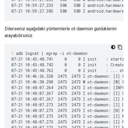
07-21 10:59:27.233   580   580 I android.hardware.t
07-21 10:59:27.385   580   580 I android.hardware.
Dilerseniz aşağıdaki yöntemlerle ot-daemon günlüklerini
arayabilirsiniz:
adb logcat | egrep -i ot-daemon
07-21 10:43:48.741     0     0 I init    : starting
07-21 10:43:48.742     0     0 I init    : Created 
07-21 10:43:48.762     0     0 I init    : ... star
07-21 10:46:26.320  2473  2473 I ot-daemon: [I] P-D
07-21 10:46:30.290  2473  2473 W ot-daemon: [W] P-
07-21 10:48:07.264  2473  2473 I ot-daemon: [INFO]-
07-21 10:48:07.267  2473  2473 I ot-daemon: [I] Set
07-21 10:48:07.267  2473  2473 I ot-daemon: [I] Dat
07-21 10:48:07.273  2473  2473 I ot-daemon: [I] Dns
07-21 10:48:07.273  2473  2473 I ot-daemon: [N] Mle
07-21 10:48:07.273  2473  2473 I ot-daemon: [I] Mle
07-21 10:48:07.273  2473  2473 I ot-daemon: [I] No