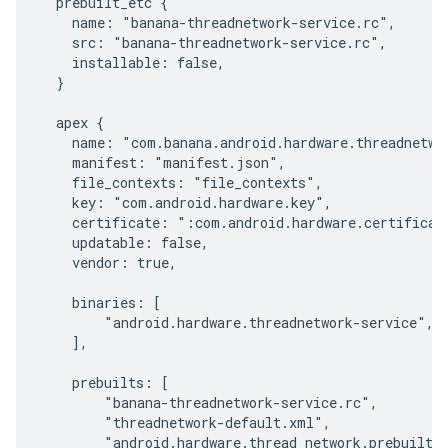
  prebuilt_etc {

    name: "banana-threadnetwork-service.rc",

    src: "banana-threadnetwork-service.rc",

    installable: false,

  }

  apex {

    name: "com.banana.android.hardware.threadnetwor
    manifest: "manifest.json",

    file_contexts: "file_contexts",

    key: "com.android.hardware.key",

    certificate: ":com.android.hardware.certificate
    updatable: false,

    vendor: true,

    binaries: [

        "android.hardware.threadnetwork-service",

    ],

    prebuilts: [

        "banana-threadnetwork-service.rc",

        "threadnetwork-default.xml",

        "android.hardware.thread_network.prebuilt.x