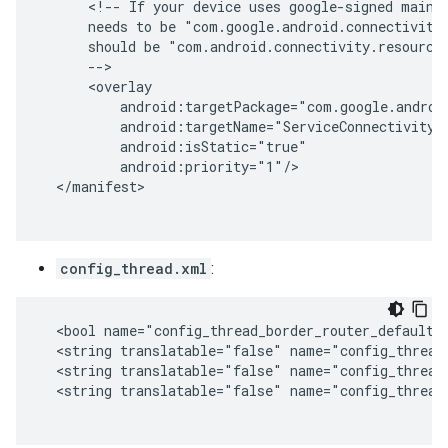
      <!-- If your device uses google-signed mainli
      needs to be "com.google.android.connectivity.
      should be "com.android.connectivity.resources
      -->

      <overlay

          android:targetPackage="com.google.android
          android:targetName="ServiceConnectivityRe
          android:isStatic="true"

          android:priority="1"/>

  </manifest>

config_thread.xml
:
  <bool name="config_thread_border_router_default_e
  <string translatable="false" name="config_thread_
  <string translatable="false" name="config_thread_
  <string translatable="false" name="config_thread_