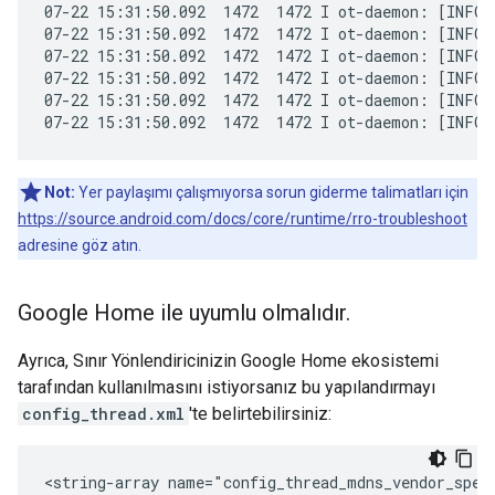
07-22 15:31:50.092  1472  1472 I ot-daemon: [INFO]
07-22 15:31:50.092  1472  1472 I ot-daemon: [INFO]
07-22 15:31:50.092  1472  1472 I ot-daemon: [INFO]-
07-22 15:31:50.092  1472  1472 I ot-daemon: [INFO]
07-22 15:31:50.092  1472  1472 I ot-daemon: [INFO]
07-22 15:31:50.092  1472  1472 I ot-daemon: [INFO]
Not:
Yer paylaşımı çalışmıyorsa sorun giderme talimatları için
https://source.android.com/docs/core/runtime/rro-troubleshoot
adresine göz atın.
Google Home ile uyumlu olmalıdır
.
Ayrıca, Sınır Yönlendiricinizin Google Home ekosistemi
tarafından kullanılmasını istiyorsanız bu yapılandırmayı
config_thread.xml
'te belirtebilirsiniz:
<string-array name="config_thread_mdns_vendor_speci