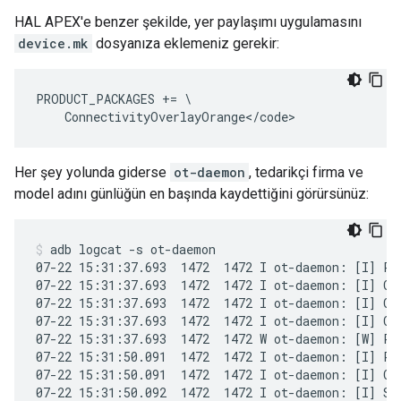
HAL APEX'e benzer şekilde, yer paylaşımı uygulamasını
device.mk
dosyanıza eklemeniz gerekir:
PRODUCT_PACKAGES += \

Her şey yolunda giderse
ot-daemon
, tedarikçi firma ve
model adını günlüğün en başında kaydettiğini görürsünüz:
adb logcat -s ot-daemon
07-22 15:31:37.693  1472  1472 I ot-daemon: [I] P-D
07-22 15:31:37.693  1472  1472 I ot-daemon: [I] Cli
07-22 15:31:37.693  1472  1472 I ot-daemon: [I] Cli
07-22 15:31:37.693  1472  1472 I ot-daemon: [I] Cli
07-22 15:31:37.693  1472  1472 W ot-daemon: [W] P-
07-22 15:31:50.091  1472  1472 I ot-daemon: [I] P-D
07-22 15:31:50.091  1472  1472 I ot-daemon: [I] Cli
07-22 15:31:50.092  1472  1472 I ot-daemon: [I] Set