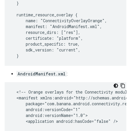
  }

  runtime_resource_overlay {

      name: "ConnectivityOverlayOrange",

      manifest: "AndroidManifest.xml",

      resource_dirs: ["res"],

      certificate: "platform",

      product_specific: true,

      sdk_version: "current",

  }
AndroidManifest.xml
:
  <!-- Orange overlays for the Connectivity module 
  <manifest xmlns:android="http://schemas.android.c
      package="com.banana.android.connectivity.reso
      android:versionCode="1"

      android:versionName="1.0">

      <application android:hasCode="false" />
