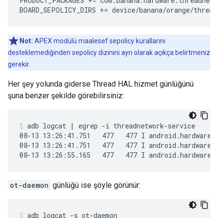
PRODUCT_PACKAGES += com.banana.hardware.threadnetwo
BOARD_SEPOLICY_DIRS += device/banana/orange/thread
Not:
APEX modülü maalesef sepolicy kurallarını
desteklemediğinden sepolicy dizinini ayrı olarak açıkça belirtmeniz
gerekir.
Her şey yolunda giderse Thread HAL hizmet günlüğünü
şuna benzer şekilde görebilirsiniz:
adb logcat | egrep -i threadnetwork-service
08-13 13:26:41.751   477   477 I android.hardware.t
08-13 13:26:41.751   477   477 I android.hardware.t
08-13 13:26:55.165   477   477 I android.hardware.
ot-daemon
günlüğü ise şöyle görünür:
adb logcat -s ot-daemon