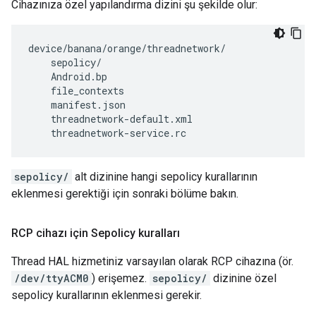
Cihazınıza özel yapılandırma dizini şu şekilde olur:
device/banana/orange/threadnetwork/

    sepolicy/

    Android.bp

    file_contexts

    manifest.json

    threadnetwork-default.xml

    threadnetwork-service.rc
sepolicy/
alt dizinine hangi sepolicy kurallarının
eklenmesi gerektiği için sonraki bölüme bakın.
RCP cihazı için Sepolicy kuralları
Thread HAL hizmetiniz varsayılan olarak RCP cihazına (ör.
/dev/ttyACM0
) erişemez.
sepolicy/
dizinine özel
sepolicy kurallarının eklenmesi gerekir.