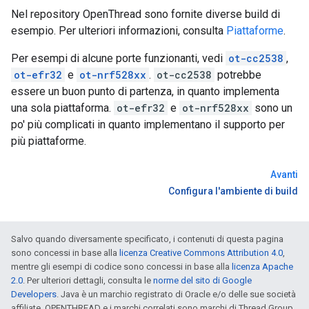
Nel repository OpenThread sono fornite diverse build di
esempio. Per ulteriori informazioni, consulta
Piattaforme
.
Per esempi di alcune porte funzionanti, vedi
ot-cc2538
,
ot-efr32
e
ot-nrf528xx
.
ot-cc2538
potrebbe
essere un buon punto di partenza, in quanto implementa
una sola piattaforma.
ot-efr32
e
ot-nrf528xx
sono un
po' più complicati in quanto implementano il supporto per
più piattaforme.
Avanti
Configura l'ambiente di build
Salvo quando diversamente specificato, i contenuti di questa pagina
sono concessi in base alla
licenza Creative Commons Attribution 4.0
,
mentre gli esempi di codice sono concessi in base alla
licenza Apache
2.0
. Per ulteriori dettagli, consulta le
norme del sito di Google
Developers
. Java è un marchio registrato di Oracle e/o delle sue società
affiliate. OPENTHREAD e i marchi correlati sono marchi di Thread Group