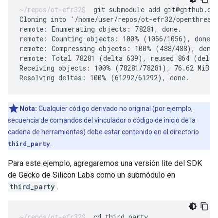
git submodule add git@github.co
Cloning into '/home/user/repos/ot-efr32/openthread'
remote: Enumerating objects: 78281, done.

remote: Counting objects: 100% (1056/1056), done.

remote: Compressing objects: 100% (488/488), done.
remote: Total 78281 (delta 639), reused 864 (delta 
Receiving objects: 100% (78281/78281), 76.62 MiB | 
Nota:
Cualquier código derivado no original (por ejemplo,
secuencia de comandos del vinculador o código de inicio de la
cadena de herramientas) debe estar contenido en el directorio
third_party
.
Para este ejemplo, agregaremos una versión lite del SDK
de Gecko de Silicon Labs como un submódulo en
third_party
.
cd third_party