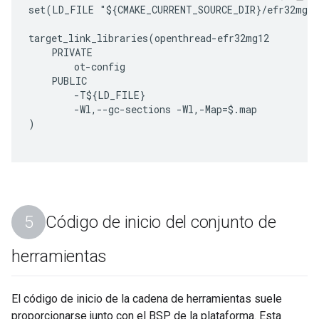
set(LD_FILE "${CMAKE_CURRENT_SOURCE_DIR}/efr32mg12
target_link_libraries(openthread-efr32mg12

    PRIVATE

        ot-config

    PUBLIC

        -T${LD_FILE}

        -Wl,--gc-sections -Wl,-Map=$
.map

)

Código de inicio del conjunto de
herramientas
El código de inicio de la cadena de herramientas suele
proporcionarse junto con el BSP de la plataforma. Esta