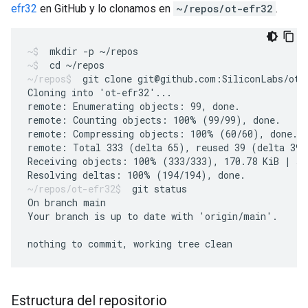
efr32
en GitHub y lo clonamos en
~/repos/ot-efr32
.
mkdir -p ~/repos
cd ~/repos
git clone git@github.com:SiliconLabs/ot-
Cloning into 'ot-efr32'...

remote: Enumerating objects: 99, done.

remote: Counting objects: 100% (99/99), done.

remote: Compressing objects: 100% (60/60), done.

remote: Total 333 (delta 65), reused 39 (delta 39),
Receiving objects: 100% (333/333), 170.78 KiB | 5.6
git status
On branch main

Your branch is up to date with 'origin/main'.

Estructura del repositorio