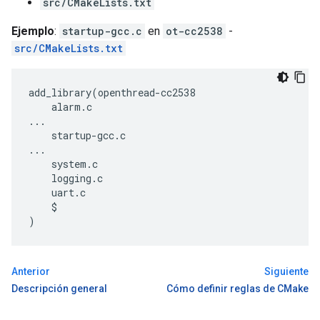
src/CMakeLists.txt
Ejemplo
:
startup-gcc.c
en
ot-cc2538
-
src/CMakeLists.txt
add_library(openthread-cc2538

    alarm.c

...

    startup-gcc.c

...

    system.c

    logging.c

    uart.c

    $
Anterior
Siguiente
Descripción general
Cómo definir reglas de CMake