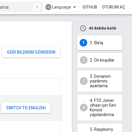
/
GITHUB
OTURUM AÇ
43 dakika kaldı
1. Giriş
GERI BILDIRIM GÖNDERIN
2. Ön koşullar
3. Donanım
yazılımını
ayarlama
4. FTD Joiner
cihazı için Seri
Konsol
yapılandırma
5. Raspberry