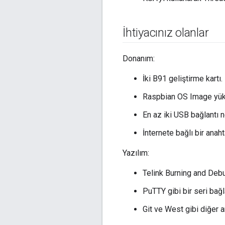
İhtiyacınız olanlar
Donanım:
İki B91 geliştirme kartı.
Raspbian OS Image yükl
En az iki USB bağlantı 
İnternete bağlı bir anah
Yazılım:
Telink Burning and Deb
PuTTY gibi bir seri bağl
Git ve West gibi diğer ar