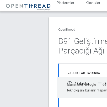
Platformlar
Kılavuzlar
OpenThread
B91 Geliştirm
Parçacığı Ağı
BU CODELAB HAKKINDA
schedule
subject
43 dakika
S
Goo
teknolojisini kullanır. Yapay