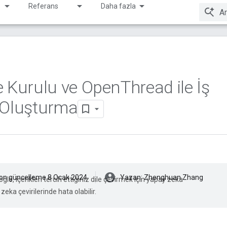
Referans
Daha fazla
e Kurulu ve Open
Thread ile İş
 Oluşturma
account_circle
on güncelleme 8 Ocak 2024
Yazan: Zhenghuan Zhang
gle, içerikleri tercih ettiğiniz dile çevirmek için yapay zeka
 zeka çevirilerinde hata olabilir.