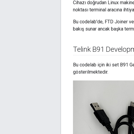
Cihazı doğrudan Linux makineni
noktası terminal aracına ihtiya
Bu codelab'de, FTD Joiner ve R
bakış sunar ancak başka termina
Telink B91 Developm
Bu codelab için iki set B91 Ge
gösterilmektedir.