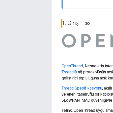
1
.
Giriş
OpenThread
, Nesnelerin İnte
Thread®
ağ protokolünün açık 
geliştirici topluluğuna açık ka
Thread Spesifikasyonu
, akıl
ve enerji tasarruflu bir kablo
6LoWPAN, MAC güvenliğiyle IE
Telink, OpenThread uygulamas