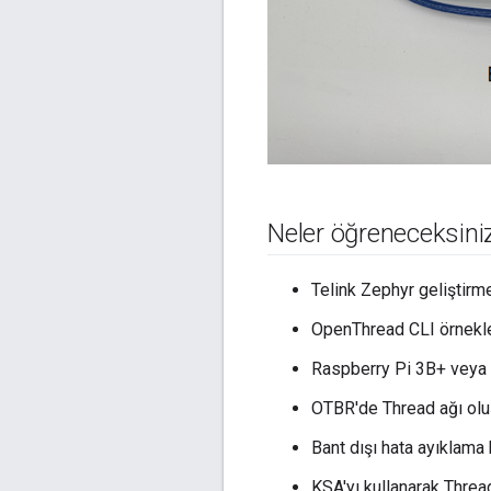
Neler öğreneceksini
Telink Zephyr geliştirm
OpenThread CLI örnekler
Raspberry Pi 3B+ veya 
OTBR'de Thread ağı oluş
Bant dışı hata ayıklama
KSA'yı kullanarak Threa