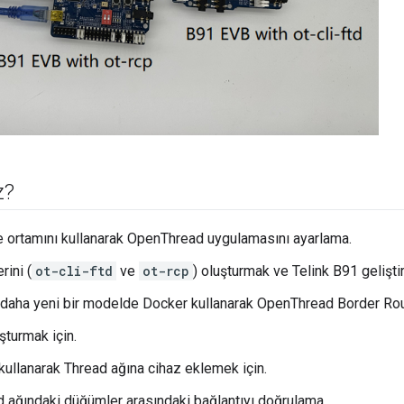
z?
e ortamını kullanarak OpenThread uygulamasını ayarlama.
ini (
ot-cli-ftd
ve
ot-rcp
) oluşturmak ve Telink B91 gelişti
daha yeni bir modelde Docker kullanarak OpenThread Border Rou
turmak için.
 kullanarak Thread ağına cihaz eklemek için.
d ağındaki düğümler arasındaki bağlantıyı doğrulama