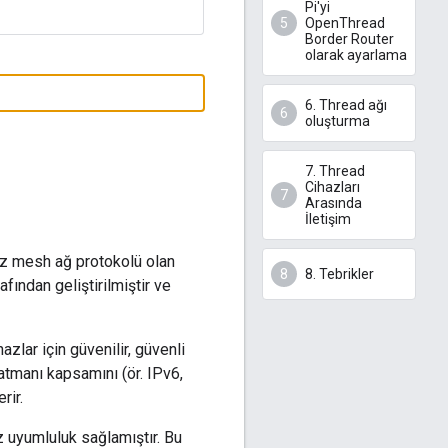
Pi'yi
OpenThread
Border Router
olarak ayarlama
6. Thread ağı
oluşturma
7. Thread
Cihazları
Arasında
İletişim
suz mesh ağ protokolü olan
8. Tebrikler
fından geliştirilmiştir ve
hazlar için güvenilir, güvenli
atmanı kapsamını (ör. IPv6,
rir.
 uyumluluk sağlamıştır. Bu