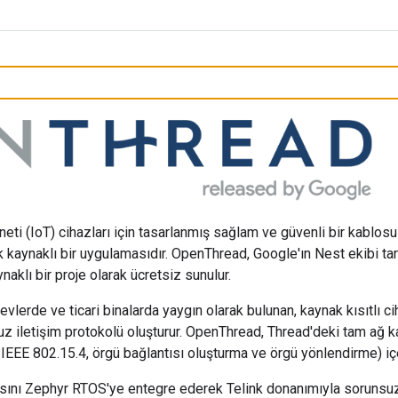
rneti (IoT) cihazları için tasarlanmış sağlam ve güvenli bir kablo
kaynaklı bir uygulamasıdır. OpenThread, Google'ın Nest ekibi tara
ynaklı bir proje olarak ücretsiz sunulur.
lı evlerde ve ticari binalarda yaygın olarak bulunan, kaynak kısıtlı ci
suz iletişim protokolü oluşturur. OpenThread, Thread'deki tam ağ k
EE 802.15.4, örgü bağlantısı oluşturma ve örgü yönlendirme) içe
ını Zephyr RTOS'ye entegre ederek Telink donanımıyla sorunsuz