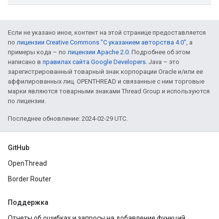
Если не указано иное, контент на этой странице предоставляется
по
лицензии Creative Commons "С указанием авторства 4.0"
, а
примеры кода – по
лицензии Apache 2.0
. Подробнее об этом
написано в
правилах сайта Google Developers
. Java – это
зарегистрированный товарный знак корпорации Oracle и/или ее
аффилированных лиц. OPENTHREAD и связанные с ним торговые
марки являются товарными знаками Thread Group и используются
по лицензии.
Последнее обновление: 2024-02-29 UTC.
GitHub
OpenThread
Border Router
Поддержка
Отчеты об ошибках и запросы на добавление функций