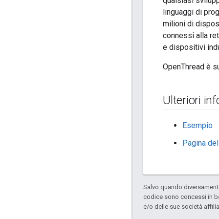
qualsiasi svilup
linguaggi di pr
milioni di dispos
connessi alla re
e dispositivi indu
OpenThread è su
Ulteriori in
Esempio
Pagina del
Salvo quando diversamente 
codice sono concessi in b
e/o delle sue società affil