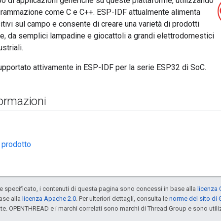
po di applicazioni generiche su queste piattaforme, utilizzando
ogrammazione come C e C++. ESP-IDF attualmente alimenta
itivi sul campo e consente di creare una varietà di prodotti
te, da semplici lampadine e giocattoli a grandi elettrodomestici
striali.
pportato attivamente in ESP-IDF per la serie ESP32 di SoC.
formazioni
 prodotto
specificato, i contenuti di questa pagina sono concessi in base alla
licenza 
ase alla
licenza Apache 2.0
. Per ulteriori dettagli, consulta le
norme del sito di
iate. OPENTHREAD e i marchi correlati sono marchi di Thread Group e sono utiliz