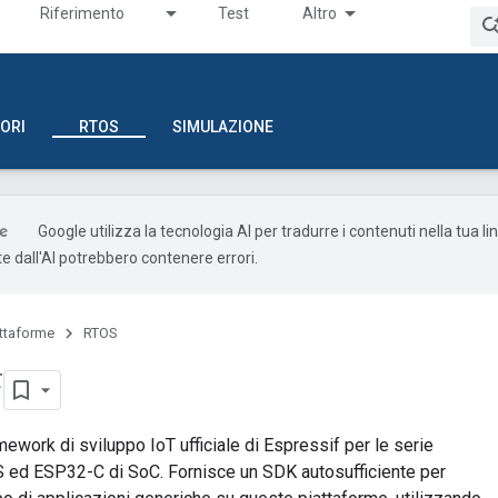
Riferimento
Test
Altro
ORI
RTOS
SIMULAZIONE
Google utilizza la tecnologia AI per tradurre i contenuti nella tua li
e dall'AI potrebbero contenere errori.
attaforme
RTOS
F
mework di sviluppo IoT ufficiale di Espressif per le serie
ed ESP32-C di SoC. Fornisce un SDK autosufficiente per