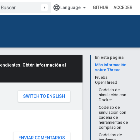
/
GITHUB
ACCEDER
En esta página
cendientes.
Obtén información al
Más información
sobre Thread
Prueba
OpenThread
Codelab de
simulación con
Docker
Codelab de
simulación con
cadena de
herramientas de
compilación
Codelabs de
ENVIAR COMENTARIOS
hardware