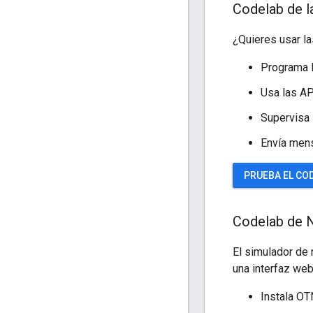
Codelab de l
¿Quieres usar la
Programa l
Usa las A
Supervisa 
Envía mens
PRUEBA EL COD
Codelab de 
El simulador de 
una interfaz web
Instala O