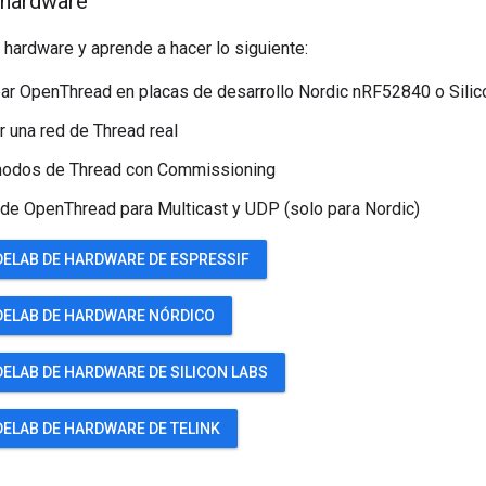
 hardware
hardware y aprende a hacer lo siguiente:
ar OpenThread en placas de desarrollo Nordic nRF52840 o Sili
 una red de Thread real
 nodos de Thread con Commissioning
 de OpenThread para Multicast y UDP (solo para Nordic)
DELAB DE HARDWARE DE ESPRESSIF
DELAB DE HARDWARE NÓRDICO
DELAB DE HARDWARE DE SILICON LABS
DELAB DE HARDWARE DE TELINK