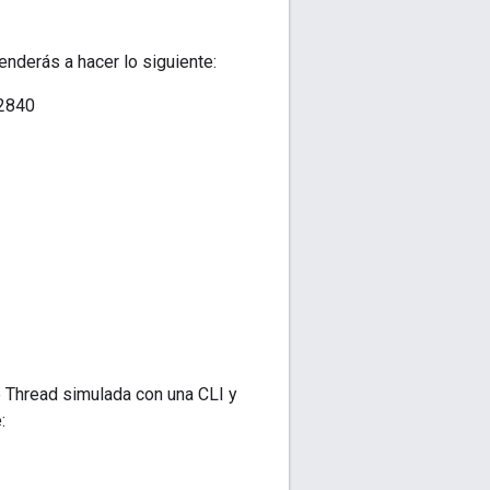
nderás a hacer lo siguiente:
52840
e Thread simulada con una CLI y
: