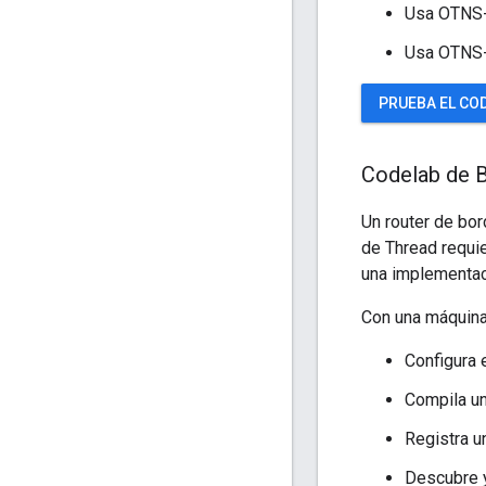
Usa OTNS-W
Usa OTNS-C
PRUEBA EL CO
Codelab de 
Un router de bor
de Thread requi
una implementac
Con una máquina 
Configura 
Compila un
Registra u
Descubre y