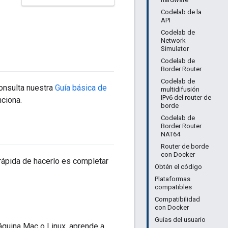
Codelab de la
API
Codelab de
Network
Simulator
Codelab de
Border Router
Codelab de
onsulta nuestra
Guía básica de
multidifusión
IPv6 del router de
nciona.
borde
Codelab de
Border Router
NAT64
Router de borde
con Docker
rápida de hacerlo es completar
Obtén el código
Plataformas
compatibles
Compatibilidad
con Docker
Guías del usuario
quina Mac o Linux, aprende a