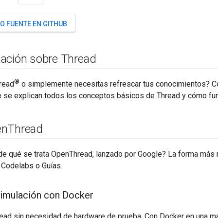
O FUENTE EN GITHUB
ación sobre Thread
®
read
o simplemente necesitas refrescar tus conocimientos? C
ue se explican todos los conceptos básicos de Thread y cómo fu
en
Thread
de qué se trata OpenThread, lanzado por Google? La forma más 
 Codelabs o Guías.
simulación con Docker
ad sin necesidad de hardware de prueba. Con Docker en una má