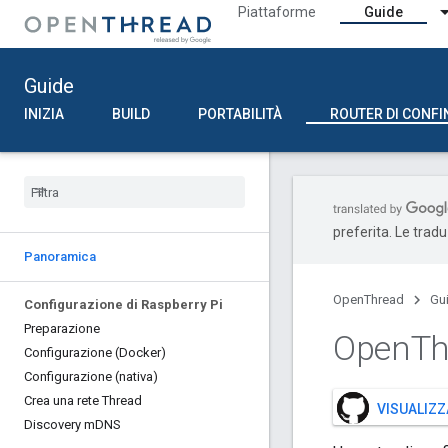
Piattaforme
Guide
Guide
INIZIA
BUILD
PORTABILITÀ
ROUTER DI CONFI
preferita. Le trad
Panoramica
OpenThread
Gu
Configurazione di Raspberry Pi
Preparazione
Open
Th
Configurazione (Docker)
Configurazione (nativa)
Crea una rete Thread
VISUALIZZ
Discovery m
DNS