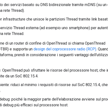
o dei servizi basato su DNS bidirezionale tramite mDNS (su un 
a rete Thread).
 infrastructure che unisce le partizioni Thread tramite link basati
ervizio Thread esterna (ad esempio uno smartphone) per autenti
na rete Thread.
ne di un router di confine di OpenThread si chiama OpenThread
OTBR) e supporta un
design del coprocessore radio (RCP)
. Quan
ttaforma, prendi in considerazione i seguenti vantaggi dell'utilizz
e: OpenThread può sfruttare le risorse del processore host, che 
nite da un SoC 802.15.4.
ente: riduci al minimo i requisiti di risorse sul SoC 802.15.4, ch
.
i debug: poiché la maggior parte dell'elaborazione avviene sul pro
di debug più efficaci sul processore host.