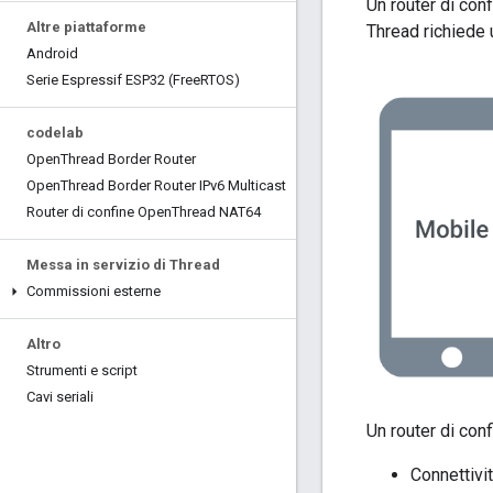
Un router di con
Altre piattaforme
Thread richiede u
Android
Serie Espressif ESP32 (Free
RTOS)
codelab
Open
Thread Border Router
Open
Thread Border Router IPv6 Multicast
Router di confine Open
Thread NAT64
Messa in servizio di Thread
Commissioni esterne
Altro
Strumenti e script
Cavi seriali
Un router di con
Connettivit