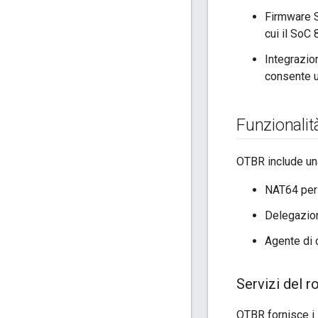
Firmware S
cui il SoC
Integrazio
consente un
Funzionalità
OTBR include una 
NAT64 per 
Delegazion
Agente di 
Servizi del r
OTBR fornisce i 