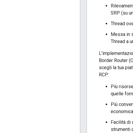
Rilevament
SRP (su un
Thread over
Messa in s
Thread a u
L'implementazio
Border Router (
scegli la tua pia
RCP:
Più risors
quelle for
Più conveni
economica
Facilità d
strumenti 