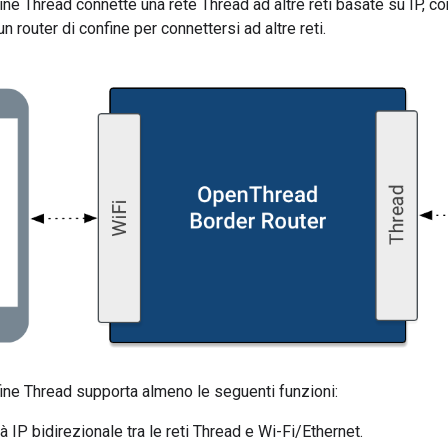
fine Thread connette una rete Thread ad altre reti basate su IP, c
n router di confine per connettersi ad altre reti.
fine Thread supporta almeno le seguenti funzioni:
à IP bidirezionale tra le reti Thread e Wi-Fi/Ethernet.