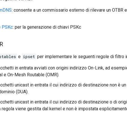
 mDNS
: consente a un commissario esterno di rilevare un OTBR e 
e PSKc
: per la generazione di chiavi PSKc
BR
ptables
e
ipset
per implementare le seguenti regole di filtro i
cchetti in entrata avviati con origini indirizzo On-Link, ad esempio
l e On-Mesh Routable (OMR).
cchetti unicast in entrata il cui indirizzo di destinazione non è u
 dominio (DUA).
cchetti unicast in entrata il cui indirizzo di destinazione o di orig
 regola viene gestita dal kernel e non è impostata esplicitament