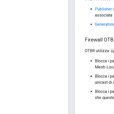
Publisher
associata
Generator
Firewall OT
OTBR utilizza
i
Blocca i pa
Mesh-Loca
Blocca i pa
unicast di
Blocca i pa
che questa