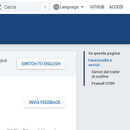
/
GITHUB
ACCEDI
Su questa pagina
ingua
Funzionalità e
servizi
Servizi del router
di confine
Firewall OTBR
INVIA FEEDBACK