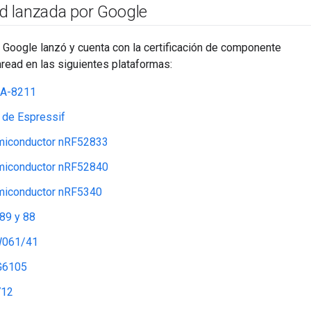
d lanzada por Google
Google lanzó y cuenta con la certificación de componente
hread en las siguientes plataformas:
CA-8211
de Espressif
miconductor nRF52833
miconductor nRF52840
miconductor nRF5340
89 y 88
061/41
G6105
712