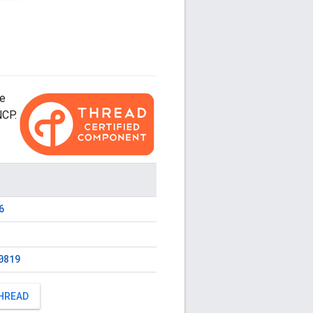
te
CP.
6
0819
THREAD