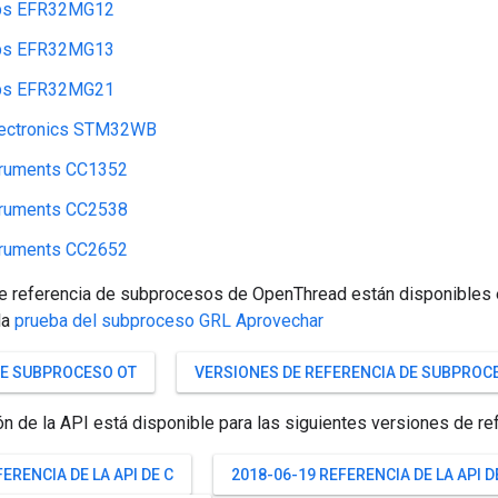
abs EFR32MG12
abs EFR32MG13
abs EFR32MG21
ectronics STM32WB
truments CC1352
truments CC2538
truments CC2652
e referencia de subprocesos de OpenThread están disponibles e
la
prueba del subproceso GRL Aprovechar
DE SUBPROCESO OT
VERSIONES DE REFERENCIA DE SUBPROC
 de la API está disponible para las siguientes versiones de ref
FERENCIA DE LA API DE C
2018-06-19 REFERENCIA DE LA API D