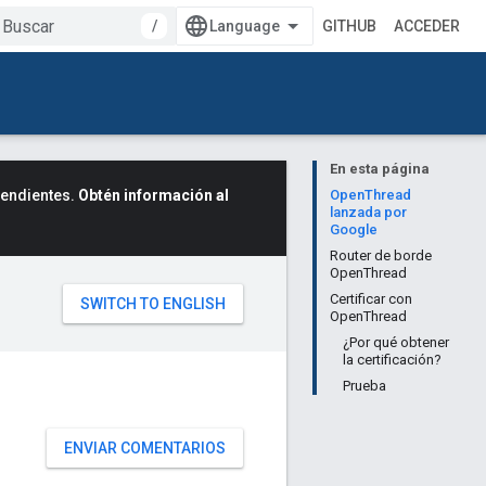
/
GITHUB
ACCEDER
En esta página
cendientes.
Obtén información al
OpenThread
lanzada por
Google
Router de borde
OpenThread
Certificar con
OpenThread
¿Por qué obtener
la certificación?
Prueba
ENVIAR COMENTARIOS