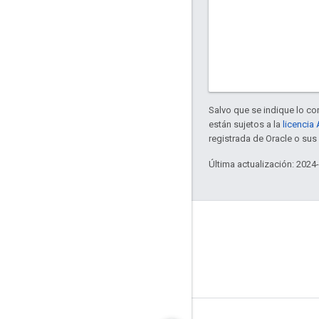
Salvo que se indique lo con
están sujetos a la
licencia
registrada de Oracle o su
Última actualización: 2024
GitHub
OpenThread
Border Router