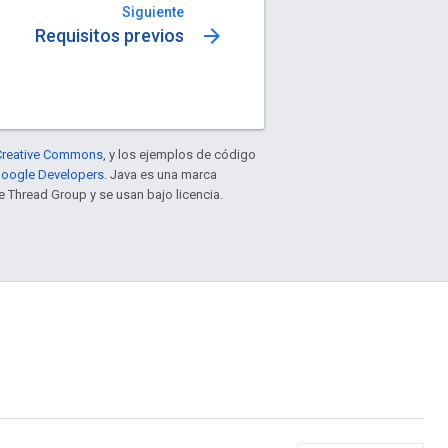
Siguiente
arrow_forward
Requisitos previos
e Creative Commons
, y los ejemplos de código
 Google Developers
. Java es una marca
 Thread Group y se usan bajo licencia.