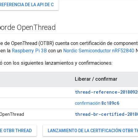
REFERENCIA DE LA API DE C
borde Open
Thread
rde de OpenThread (OTBR) cuenta con certificación de componen
 en la
Raspberry Pi 3B
con un
Nordic Semiconductor nRF52840
N
ó con los siguientes lanzamientos y confirmaciones:
Liberar / confirmar
thread-reference-2018092
8c189c6
confirmación
thread-br-certified-2018
 OpenThread
DE OTBR THREAD
LANZAMIENTO DE LA CERTIFICACIÓN OTBR 