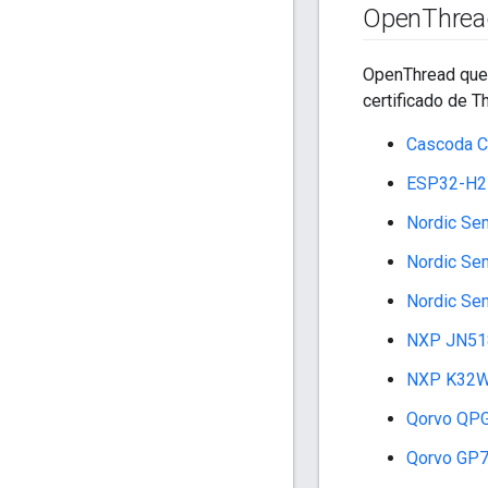
Open
Threa
OpenThread que 
certificado de T
Cascoda 
ESP32-H2 
Nordic Se
Nordic Se
Nordic Se
NXP JN51
NXP K32W
Qorvo QP
Qorvo GP