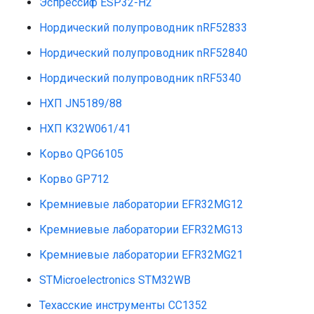
Эспрессиф ESP32-H2
Нордический полупроводник nRF52833
Нордический полупроводник nRF52840
Нордический полупроводник nRF5340
НХП JN5189/88
НХП K32W061/41
Корво QPG6105
Корво GP712
Кремниевые лаборатории EFR32MG12
Кремниевые лаборатории EFR32MG13
Кремниевые лаборатории EFR32MG21
STMicroelectronics STM32WB
Техасские инструменты CC1352